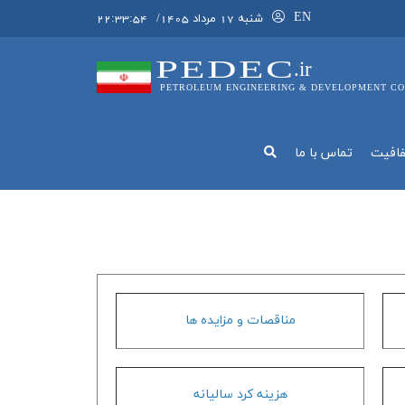
EN
شنبه 17 مرداد 1405
/
22:33:55
PEDEC
.ir
PETROLEUM ENGINEERING & DEVELOPMENT CO
فافيت
تماس با ما
مناقصات و مزايده ها
هزينه كرد ساليانه