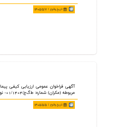
:
تاريخ وقوع
۱۴۰۵/۵/۷
آگهی فراخوان عمومی ارزیابی كیفی پیمان
مربوطه (مكران) شماره: ط‌گ‌ج/01/1404- نوبت اول
:
تاريخ وقوع
۱۴۰۵/۵/۵