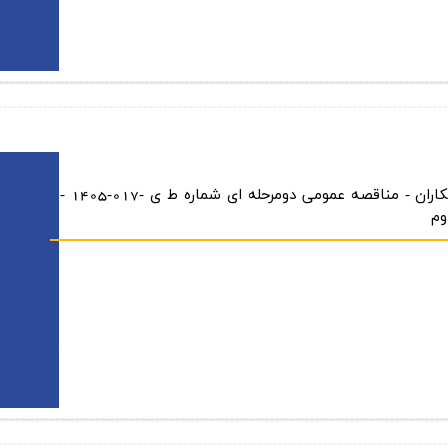
آگهی فراخوان عمومی ارزیابی كیفی پیمانكاران - مناقصه عمومی دومرحله ای شماره ط ی -017-1405 -
وم