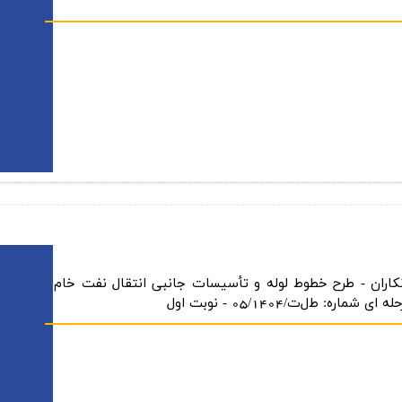
كاران - طرح خطوط لوله و تأسیسات جانبی انتقال نفت خام
 ط‌ل‌ت/05/1404 - نوبت اول