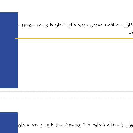
آگهی فراخوان عمومی ارزیابی كیفی پیمانكاران - مناقصه عمومی دومرحله ای شماره ط ی -017-1405 -
ول
آگهی فراخوان عمومی ارزیابی كیفی مشاوران (استعلام شماره: ط آ ج/001/1404) طرح توسعه میدان