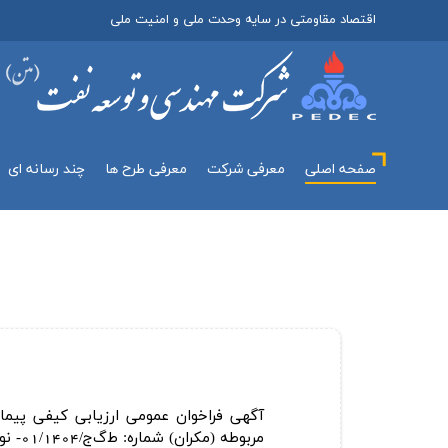
اقتصاد مقاومتی در سایه وحدت ملی و امنیت ملی
صفحه اصلی
معرفي شركت
معرفی طرح ها
چند رسانه اي
آگهی فراخوان عمومی ارزیابی كیفی پیمان
مربوطه (مكران) شماره: ط‌گ‌ج/01/1404- نوبت دوم