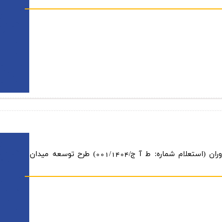
آگهی فراخوان عمومی ارزیابی كیفی مشاوران (استعلام شماره: ط آ ج/001/1404) طرح توسعه میدان