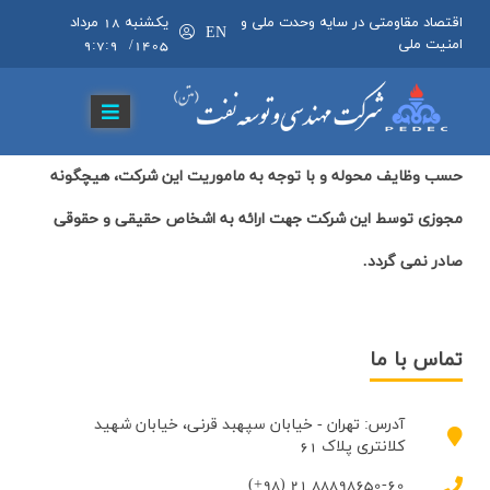
اقتصاد مقاومتی در سایه وحدت ملی و
يکشنبه 18 مرداد 1405
/
EN
امنیت ملی
9:7:10
حسب وظایف محوله و با توجه به ماموریت این شرکت، هیچگونه
مجوزی توسط این شرکت جهت ارائه به اشخاص حقیقی و حقوقی
صادر نمی گردد.
تماس با ما
آدرس: تهران - خیابان سپهبد قرنی، خیابان شهید
کلانتری پلاک 61
(+98) 21 88898650-60