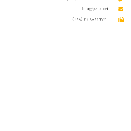
info@pedec.net
(+98) 21 88919731