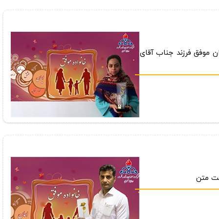
ن موفق فرزند جناب آقای
كت متن