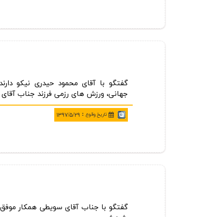
گفتگو با آقای محمود حیدری نیكو دارند
جهانی، ورزش های رزمی فرزند جناب آقای
:
تاريخ وقوع
۱۳۹۷/۵/۲۹
گفتگو با جناب آقای سویطی همكار موفق و 