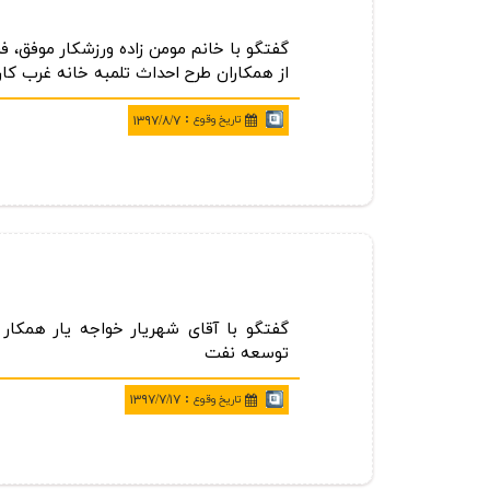
گفتگو با خانم مومن زاده ورزشكار موفق، ف
از همكاران طرح احداث تلمبه خانه غرب كا
:
تاريخ وقوع
۱۳۹۷/۸/۷
گفتگو با آقای شهریار خواجه یار همكا
توسعه نفت
:
تاريخ وقوع
۱۳۹۷/۷/۱۷