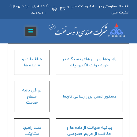
اقتصاد مقاومتی در سایه وحدت ملی و
يکشنبه 18 مرداد 1405
/
EN
امنیت ملی
5:15:12
راهبردها و روال هاي دستگاه در
مناقصات و
حوزه دولت الكترونيك
مزايده ها
توافق نامه
دستور العمل بروز رساني تارنما
سطح
خدمت
بيانيه صيانت از داده ها و
سند راهبرد
حفاظت از حريم خصوصي
مشاركت