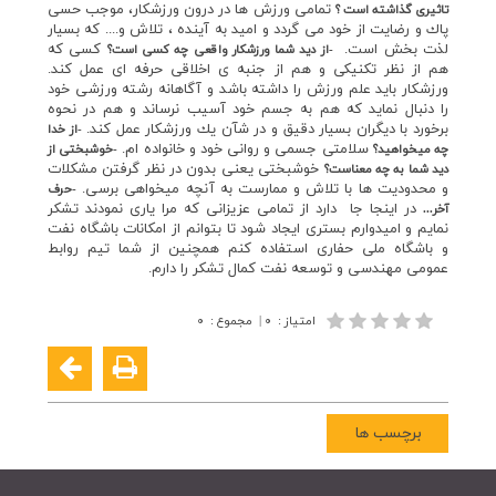
تمامي ورزش ها در درون ورزشكار، موجب حسي
تاثيري گذاشته است ؟
پاك و رضايت از خود مي گردد و اميد به آينده ، تلاش و.... كه بسيار
لذت بخش است.
كسي كه
-از ديد شما ورزشكار واقعي چه كسي است؟
هم از نظر تكنيكي و هم از جنبه ي اخلاقي حرفه اي عمل كند.
ورزشكار بايد علم ورزش را داشته باشد و آگاهانه رشته ورزشي خود
را دنبال نمايد كه هم به جسم خود آسيب نرساند و هم در نحوه
برخورد با ديگران بسيار دقيق و در شآن يك ورزشكار عمل كند.
-از خدا
سلامتي جسمي و رواني خود و خانواده ام.
چه ميخواهيد؟
-خوشبختي از
خوشبختي يعني بدون در نظر گرفتن مشكلات
ديد شما به چه معناست؟
و محدوديت ها با تلاش و ممارست به آنچه ميخواهي برسي.
-حرف
در اينجا جا دارد از تمامي عزيزاني كه مرا ياري نمودند تشكر
آخر...
نمايم و اميدوارم بستري ايجاد شود تا بتوانم از امكانات باشگاه نفت
و باشگاه ملي حفاري استفاده كنم همچنين از شما تيم روابط
عمومي مهندسي و توسعه نفت كمال تشكر را دارم.
امتیاز
:
۰
|
مجموع
:
۰
برچسب ها