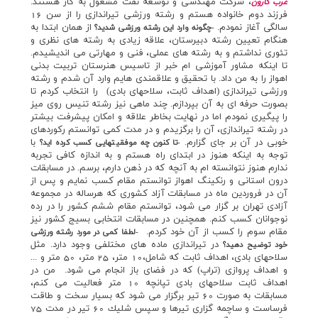
، شركت مهندسي و توسعه نفت مشغول به كار هستند.
غرب كارون
فرزند دوم خانواده هستم و رشته ورزشي تيراندازي را از سن 16
سالگي آغاز نمودم.
از همان ابتدا به
-چگونه وارد اين رشته ورزشي شديد؟
هنگام تعيين رشته دبيرستان، علاقه زيادي به رشته هاي نظري و
تئوري نداشتم و به رشته هاي عملي، فني و مهارتي مي انديشيدم.
تا اينكه مشاور آموزشي ام خبر از تاسيس هنرستان تربيت بدني
اهواز را به من داد. با تحقيق و علاقمندي هايم وارد آن شدم و رشته
ورزشي تيراندازي (اهداف ثابت، سلاحهاي بادي) را انتخاب كردم تا
بصورت حرفه اي به آن بپردازم. چند ماهي نيز رشته تنيس روي ميز
را پيگيري نمودم اما در نهايت بخاطر علاقه و امكان پيشرفت بيشتر
در رشته تيراندازي، آن را برگزيدم و در مدت كمي توانستم ركوردهاي
خوبي در آن بر جاي گزارم.
با
-تا كنون چه موفقيتهايي كسب كرده ايد؟
توجه به اينكه هنوز در ابتداي راه هستم و به اندازه كافي تجربه
ندارم هنوز نتوانسته ام به آنچه كه در ذهن دارم، برسم. در مسابقات
درون استاني و رنكينگ اهواز توانستم مقام كسب نمايم و پس از
آن در فروردين ماه در مسابقات آزاد كشوري كه هرساله در مجموعه
آزادي تهران بر گزار مي شود، توانستم مقام ششم كشور را در رده
نوجوانان كسب كنم. همچنين در مسابقات انتخابي بسيج كشور نيز
مقام سوم را كسب از آن خود كردم.
-لطفا كمي در مورد رشته ورزشي
در تيراندازي ماده هاي مختلفي وجود دارد. مثل
خود توضيح دهيد؟
سلاحهاي بادي،‌ اهداف ثابت كه شامل،‌10 متر، 25 متر، 50 متر و ...
و اهداف پروازي (تراپ) كه در فضاي باز انجام مي شود. من در
اهداف ثابت سلاحهاي بادي تپانچه 10 متر فعاليت مي كنم،
مسابقات به صورت 60 تير برگزار مي شود كه بسيار سخت و طاقت
فرساست و ساچمه گزاري تيرها و سپس شليك 60 تير در مدت 75