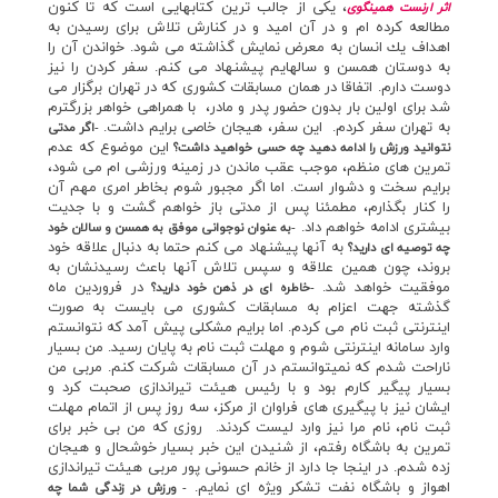
، يكي از جالب ترين كتابهايي است كه تا كنون
اثر ارنست همينگوي
مطالعه كرده ام و در آن اميد و در كنارش تلاش براي رسيدن به
اهداف يك انسان به معرض نمايش گذاشته مي شود. خواندن آن را
به دوستان همسن و سالهايم پيشنهاد مي كنم. سفر كردن را نيز
دوست دارم. اتفاقا در همان مسابقات كشوري كه در تهران برگزار مي
شد براي اولين بار بدون حضور پدر و مادر، با همراهي خواهر بزرگترم
به تهران سفر كردم. اين سفر، هيجان خاصي برايم داشت.
-اگر مدتي
اين موضوع كه عدم
نتوانيد ورزش را ادامه دهيد چه حسي خواهيد داشت؟
تمرين هاي منظم، موجب عقب ماندن در زمينه ورزشي ام مي شود،
برايم سخت و دشوار است. اما اگر مجبور شوم بخاطر امري مهم آن
را كنار بگذارم، مطمئنا پس از مدتي باز خواهم گشت و با جديت
بيشتري ادامه خواهم داد.
-به عنوان نوجواني موفق به همسن و سالان خود
به آنها پيشنهاد مي كنم حتما به دنبال علاقه خود
چه توصيه اي داريد؟
بروند، چون همين علاقه و سپس تلاش آنها باعث رسيدنشان به
موفقيت خواهد شد.
در فروردين ماه
-خاطره اي در ذهن خود داريد؟
گذشته جهت اعزام به مسابقات كشوري مي بايست به صورت
اينترنتي ثبت نام مي كردم. اما برايم مشكلي پيش آمد كه نتوانستم
وارد سامانه اينترنتي شوم و مهلت ثبت نام به پايان رسيد. من بسيار
ناراحت شدم كه نميتوانستم در آن مسابقات شركت كنم. مربي من
بسيار پيگير كارم بود و با رئيس هيئت تيراندازي صحبت كرد و
ايشان نيز با پيگيري هاي فراوان از مركز، سه روز پس از اتمام مهلت
ثبت نام، نام مرا نيز وارد ليست كردند. روزي كه من بي خبر براي
تمرين به باشگاه رفتم، از شنيدن اين خبر بسيار خوشحال و هيجان
زده شدم. در اينجا جا دارد از خانم حسوني پور مربي هيئت تيراندازي
اهواز و باشگاه نفت تشكر ويژه اي نمايم.
- ورزش در زندگي شما چه