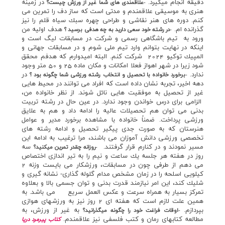
دقيقه انجام ميگيرد.
در زمينه
-علاقمندي هاي شما غير از ورزش چيست؟
هنري به موسيقي علاقمندم و مدتي است كه ساز دف را تمرين مي
كنم. دوره هاي هنر نقاشي و طراحي چهره سبك سياه قلم را نيز
گذرانده ام.
هدف اوليه من
-در رشته خود سعي داريد به چه هدفي برسيد ؟
ورود به تيم باشگاهي رسمي و شركت در مسابقات ليگ است و
اينكه در نهايت بتوانم وارد تيم ملي شوم و در مسابقات جهاني و
المپيك توكيو 2024 شركت كنم. البته اميدوارم كه هدفم محقق
شود زيرا در شهر اهواز فعلا امكانات و مكان ماده 25 و 50 متر وجود
ندارد.
در
-برخورد خانواده با تحصيل و انتخاب رشته ورزشي شما چگونه بود ؟
دهه اخير، تجربه نشان داده است كه افراد مي توانند در محيط هايي
غير از تحصيل به موفقيت هايي نائل شوند. از نظر خانواده من،
الزامي براي درس خواندن وجود ندارد. در عين حال در رشته تربيت
بدني مي توان هم تحصيلات عاليه را ادامه داد و هم به علايق
ورزشي پرداخت. ضمناً خانواده با مشاهده برخورد مدير و عوامل
هنرستان كه به صورت جدي پيگير تحصيل و ادامه رشته هاي
تخصصي ورزشي دانش آموزان مي باشند، مرا ترغيب به ادامه اين
مسير نمودند و در كنارم قرار گرفتند.
سه
-روزانه چقدر تمرين ميكنيد؟
روز در هفته هر جلسه يك ساعت و نيم را به تير اندازي اختصاص
مي دهم از طرفي چون در مسابقات، ورزشكار مي بايست وزنه 2
كيلويي اسلحه را در زمان مشخص مدام گلوله گذاري- نشانه گيري و
شليك كند، اين امر نيازمند قدرت بدني و توان جسمي بالا و بعلاوه
تمركز بسيار به همراه سرعت و عكس العمل سريع مي باشد. به
همين علت لازم است كه هفته اي 2 روز نيز به ورزشهاي هوازي
بپردازم.
به غير از ورزش، به
-اوقات فراغت خود را چگونه ميگذرانيد؟
مطالعه كتابهاي رمان و كتب فلسفي نيز علاقمندم.
كتاب پيرمرد دريا