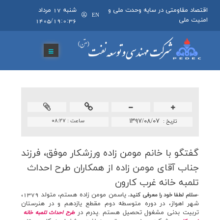
اقتصاد مقاومتی در سایه وحدت ملی و
شنبه 17 مرداد
EN
امنیت ملی
1405/19:0:36
۱۳۹۷/۰۸/۰۷
ساعت :
۰۸:۲۷
تاريخ :
گفتگو با خانم مومن زاده ورزشكار موفق، فرزند
جناب آقای مومن زاده از همكاران طرح احداث
تلمبه خانه غرب كارون
ياسمن مومن زاده هستم،‌ متولد 1379،
-سلام لطفا خود را معرفي كنيد.
شهر اهواز، در دوره متوسطه دوم مقطع يازدهم و در هنرستان
تربيت بدني مشغول تحصيل هستم .پدرم در
طرح احداث تلمبه خانه