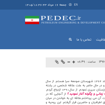
جمعه 16 مرداد 1405/18:46:43
EN
PEDEC
.ir
PETROLEUM ENGINEERING & DEVELOPMENT CO
فافيت
تماس با ما
۱۳۹۶
ساعت :
۰۸:۴۹
ميثم نيك صفت متولد 1364 شهرستان صومعه سرا هستم. از سال
 در حال حاضر به علت
علاقه شخصي در رشته
الهيات (مقطع كارشناسي) مشغول تحصيل مي باشم. تا سال 1385 در استان گيلان ساكن بودم، خدمت سربازي خود را دراستان خوزستان سپري نمودم. از سال1390 ازدواج كردم.
ماني و چگونه آغاز نموديد ؟
از آنجايي كه در
 آن مي پرداختم.علاقه اي به خواندن در ميان
ا تلاوت كردم و بسيار مورد تشويق اطرافيان و حاضرين قرار گرفتم. اين روحيه و