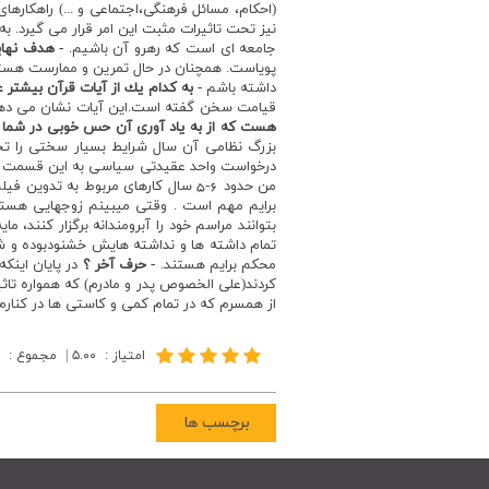
(احكام، مسائل فرهنگي،‌اجتماعي و ...) راهكارهاي
نيز تحت تاثيرات مثبت اين امر قرار مي گيرد. 
جامعه اي است كه رهرو آن باشيم.
- هدف نها
پوياست. همچنان در حال تمرين و ممارست هستم 
داشته باشم
- به كدام يك از آيات قرآن بيشتر ع
قيامت سخن گفته است.اين آيات نشان مي دهد 
هست كه از به ياد آوري آن حس خوبي در شما 
بزرگ نظامي آن سال شرايط بسيار سختي را تج
درخواست واحد عقيدتي سياسي به اين قسمت منت
من حدود 6-5 سال كارهاي مربوط به ت
برايم مهم است . وقتي ميبينم زوجهايي هستند 
بتوانند مراسم خود را آبرومندانه برگزار كنند، 
تمام داشته ها و نداشته هايش خشنودبوده و شك
محكم برايم هستند.
- حرف آخر ؟
در پايان اينكه
كردند(علي الخصوص پدر و مادرم) كه همواره تاثي
از همسرم كه در تمام كمي و كاستي ها در كنارم ا
امتیاز
:
۵.۰۰
|
مجموع
:
برچسب ها