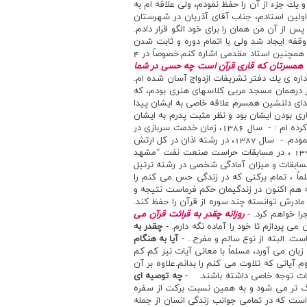
يك جزء از آن را حفظ نمودم، ولي علاقه ام به
ولين استادم، جناب آقاي آذريان در شهرستان
د و پس از آن من همان را براي خود الگو قرار دادم.
قفه ايجاد شد ولي با اتمام دوره و ثابت شدن
وضعيت شغلي فرصت بيشتري براي تمرين و حضور در جلسات قرآني برايم فراهم شد. از اساتيد اهوازي مي توانم به استاد دغاغله و همچنين استاد مقدمي اشاره كنم.خصوصاً در 4
 با همسرتان كه قاري قرآن است چه حسي در شما
ي و اداره ي يك دفتر تشريفات ازدواج آسان شده ام.
يز درهمان مسجد مربي كلاسهاي هنري بودم، كه
صداي دلنشين همسرم علاقه خاصي به ايشان پيدا
ي بودن ايشان بود و نظر مثبت پدرم به ايشان
مهم ترين عناويني كه كسب كرده ام : - سال 1386، زمان خدمت سربازي در
رشته ي ترتيل پس از اخذ رتبه اول در مسابقات منطقه اي و نيروي زميني ارتش در كل ارتش جمهوري اسلامي مقام نخست را اخذ نمودم. - سال 1387، در رشته اذان در كل ارتش
جمهوري اسلامي ايران دوم شدم. - سال 1396، در مسابقات شركت ملي نفت در رشته قرائت مقام اول را كسب نمودم. - سال 1396 ، در مسابقات حراست صنعت نفت "مشهد
سابقات و ميزان آمادگي شخصي در رشته ترتيل
ماً ، تمام بركتي كه در زندگي حس مي كنم را
 هم اكنون در زندگيمان حكم فرماست نتيجه و
كمك من و مادرش توانسته چند سوره از قرآن را حفظ كند.
جرا خواهم كرد.
- روزانه چقدر به قرائت قرآن مي
- چقدر به
ت. البته از نوع سالم و مفرح...
- آيا به هنگام
زبان مي آورد، مسلماً با معاني آيات نيز كم كم
ت. كه مفهوم آياتي كه تلاوت مي كنم را بدانم.علاوه بر آن
يات توجه خاصي داشته باشند.
- چه توصيه اي
رنگ تر مي شود و به همين نسبت بركت از سفره
است كه در تمامي جوانب زندگي انسان از جمله