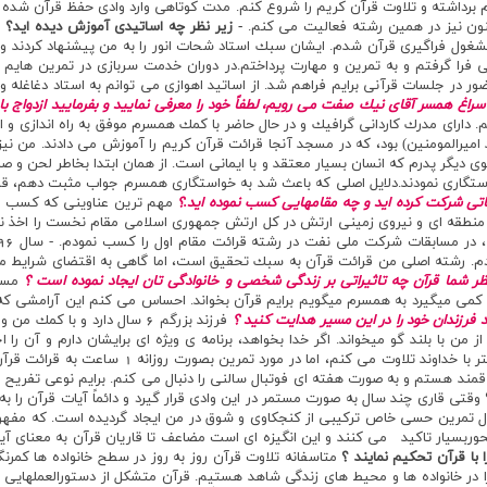
 برداشته و تلاوت قرآن كريم را شروع كنم. مدت كوتاهي وارد وادي حفظ قرآن شده و 
نون نيز در همين رشته فعاليت مي كنم.
- زير نظر چه اساتيدي آموزش ديده ايد؟
ا
الگي در خدمتشان مشغول فراگيري قرآن شدم. ايشان سبك استاد شحات انور را به من پيشنهاد كردن
ي فرا گرفتم و به تمرين و مهارت پرداختم.در دوران خدمت سربازي در تمرين هايم و
 سراغ همسر آقاي نيك صفت مي رويم، لطفاً خود را معرفي نماييد و بفرماييد ازدواج
 28 ساله هستم. داراي مدرك كارداني گرافيك و در حال حاضر با كمك همسرم موفق به راه انداز
يرالمومنين) بود، كه در مسجد آنجا قرائت قرآن كريم را آموزش مي دادند. من ن
 ديگر پدرم كه انسان بسيار معتقد و با ايماني است. از همان ابتدا بخاطر لحن و 
استگاري نمودند.دلايل اصلي كه باعث شد به خواستگاري همسرم جواب مثبت دهم،‌ قار
تي شركت كرده ايد و چه مقامهايي كسب نموده ايد.؟
. رشته اصلي من قرائت قرآن به سبك تحقيق است، اما گاهي به اقتضاي شرايط م
ظر شما قرآن چه تاثيراتي بر زندگي شخصي و خانوادگي تان ايجاد نموده است ؟
مسل
كمي ميگيرد به همسرم ميگويم برايم قرآن بخواند. احساس مي كنم اين آرامشي كه
 فرزندان خود را در اين مسير هدايت كنيد ؟
فرزند بزرگم 6 سال دارد و با 
من با بلند گو ميخواند. اگر خدا بخواهد، برنامه ي ويژه اي برايشان دارم و آن را ا
كنم، اما در مورد تمرين بصورت روزانه 1 ساعت به قرائت قرآن مي پردازم تا خود را آماده نگه دارم.
قمند هستم و به صورت هفته اي فوتبال سالني را دنبال مي كنم. برايم نوعي تفريح اس
وقتي قاري چند سال به صورت مستمر در اين وادي قرار گيرد و دائماً آيات قرآن را به 
 شده و با آن انس مي گيرد. در طي 18 سال تمرين حسي خاص تركيبي از كنجكاوي و شوق در من ايجاد گرديده اس
حوربسيار تاكيد مي كنند و اين انگيزه اي است مضاعف تا قاريان قرآن به معناي آ
ا با قرآن تحكيم نمايند ؟
متاسفانه تلاوت قرآن روز به روز در سطح خانواده ها كم
را در خانواده ها و محيط هاي زندگي شاهد هستيم. قرآن متشكل از دستورالعملهايي 