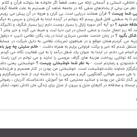
 اخلاقي، انساني و آسماني ارائه مي دهد، قطعاً اگر خانواده ها بتوانند قرآن و كلام 
به نظر من برخي از رخدادهاي منفي كه در جامعه شاهد آن هستيم به علت فاصله گرفتن
يي شما چيست ؟
قرآن همانند دريايي است بي كران و هرچه در آن پيش مي رويم 
تا به سطحي قابل قبول برسم كه بتوانم در آينده ابتدا به فرزندان و سپس به ديگر
لاقه منديد ؟
دو آيه آخر سوره زلزال را بسيار دوست دارم زيرا بسيار شگرف و تاثير
كه ريز اعمال مثبت و منفي انسان در اين دنيا ثبت و ضبط مي گردد و خير وشر
شكل بگيرد ؟
در زمان خدمت
ربه مي كرديم.همان موقع و در هياهوي تمرينات نظامي به دليل شركت در مسابقا
قل شدم كه خير و بركت فراواني برايم به همراه داشت.
- خانم سليتي چه چيز باع
دوين فيلم انجام مي دادم. در ابتدا به عنوان يك شغل درآمد زا به اين فعاليت نگاه مي ك
كه توانايي پرداخت هزينه هاي گزاف عروسي را ندارند و مي توانم در اين راستا ب
مايه خشنودي و رضايتم است.
- به نظر شما خوشبختي چيست ؟
خوشبختي يعني داشتن 
رگزار خداوند باشد،خوشبخت است. خوشبختي من بودن در كنار همسرم و فرزندانم ا
 با طي مسير طولاني گفتگويي گرم و صميمي را با ما داشته ايد، از شما سپاسگزارم و
ر گذار تلاش من بودند و اساتيد محترمي كه مرا آموزش دادند(استاد آذريان ، رضواني
يستاد و صادقانه در كارهاي منزل و بيرون از منزل براي زندگي مان تلاش نمود، تشكر و
۱