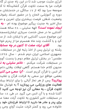
انرژي مثبت موجب شد تا در اين راه جدي تر گام
قرائت مرا به سمت تلاوت قرآن كشانيدكه تا ك
صومعه سرا بود كه از 17 س
دوره ي آموزشي الحان را در حضور استاد رضوان
سال اخير به جديت پيگير موضوع بوده ام.
- به
ايجاد نموده است؟
الهه سليتي ،
آشنايي ما در محل خدمت سربازي ايشان(مسجد ام
اين موضوع سبب آشنايي ام با ايشان شد. از سوي
كرد و با گذشت چند ماه همسرم مرا از پدرم خو
بود.
-آقاي نيك صفت تا كنون در چه مسابقا
مقدس" در بخش ترتيل مقام دوم را بدست آوردم
در مسابقات شركت ميكنم.
- خانم سليتي به ن
مديون كلام خدا هستم. گاهي اوقات وقتي دلم 
اثر انس با قرآن كريم است.
- آيا سعي مي كنيد
بعضي مواقع نيز سعي به قرائت قرآن و تقليد از 
پردازيد؟
پس از هر نماز آياتي را براي ارتباط بيشتر با خداوند تلاوت مي 
فعاليت هاي ورزشي مي پردازيد ؟
به فوتبال علا
تلاوت قرآن ، به معاني آن نيز توجه مي كنيد ؟
آشنا
در مسابقات اخير كشوري به تلاوت آيات معنا م
براي پدر و مادر ها داريد تا ارتباط فرزندان خود ر
خانواده مي رود و كمتر اثرات مثبت آواي وحي 