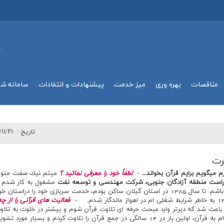
.
مناقصات
بهره وري
میز خدمت
پیشنهادات و انتقادات
سامانه ش
تاريخ :
/۱۱/۲۱
رت
يگويم برايم قرآن بخواند...
- لطفاً خود را معرفي نمائيد ؟
است منطقه آزادگان جنوبي،‌ شركت مهندسي و توسعه نفت
مشغول به كار شدم و
- فعاليت هاي قرآني را از چه ز
عث شد كه ديرتر وارد مبحث حرفه اي تلاوت قرآن شوم و بيشتر در خلوت به تلاوت
جمع نداشتم. در نهايت به خاطر عشق و علاقه ام به قرآن، اولين بار در 14 سالگي در جمع قرآن ر