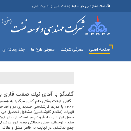
اقتصاد مقاومتی در سایه وحدت ملی و امنیت ملی
صفحه اصلی
معرفي شركت
معرفی طرح ها
چند رسانه اي
گفتگو با آقای نیك صفت قاری ب
گاهي اوقات وقتي دلم كمي ميگيرد به همسرم م
1387 با مدرك كارشناسي حسابداري در واحد
حر
‌حاصل اين امر سه فرزند پسر است، از سال 1388 به خاطر شرايط شغلي ام در اهواز ماندگار شدم.
سنين نوجواني خيلي خجالتي بودم اين موضوع با