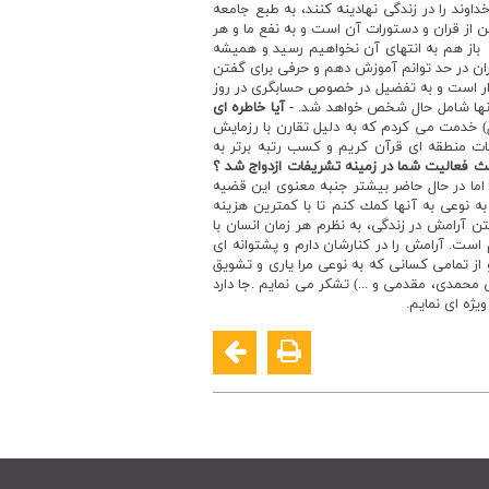
خداوند را در زندگي نهادينه كنند، به طبع جامعه
 از قران و دستورات آن است و به نفع ما و هر
باز هم به انتهاي آن نخواهيم رسيد و هميشه
ان در حد توانم آموزش دهم و حرفي براي گفتن
گذار است و به تفضيل در خصوص حسابگري در روز
 آنها شامل حال شخص خواهد شد.
- آيا خاطره اي
 مقدس سربازي ابتدا در يك يگان نظامي (تيپ 2 دزفول) خدمت مي كردم كه به دليل تقارن با رزمايش
ت منطقه اي قرآن كريم و كسب رتبه برتر به
ث فعاليت شما در زمينه تشريفات ازدواج شد ؟
ردم. اما در حال حاضر بيشتر جنبه معنوي اين قضيه
ه نوعي به آنها كمك كنم تا با كمترين هزينه
آرامش در زندگي، به نظرم هر زمان انسان با
ست. آرامش را در كنارشان دارم و پشتوانه اي
 از تمامي كساني كه به نوعي مرا ياري و تشويق
 محمدي، مقدمي و ...) تشكر مي نمايم .جا دارد
يژه اي نمايم.