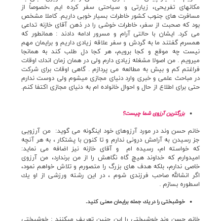
مكانهاي تفريحي، زيارتي و سياحتي سفر كرده ايم ،خصوصاً از
مسافرت هاي جنوب كشور خاطرات بسيار خوبي داريم. كاملا مشخص
بود كه صحبت از سفر، خاطرات خوشي را در ذهن آقاي خازنه تداعي
مي كرد. ايشان ‌با حالتي آرام و مسرور ادامه دادند : همانطور كه
همسرم گفتند ما به گردش و سفر علاقه زيادي داريم و برايمان مهم
نيست چه موقع و كجا برويم، هر كجا دل طلب كند به همانجا
ميرويم . من اصولا مشغله زيادي دارم ولي در همان زمان اندك اوقات
فراغتم كم و بيش به مطالعه مي پردازم . گاهي اوقات براي شركت
در مباحث علمي و خبري وارد دنياي مجازي ميشوم ولي دوست ندارم
حتي براي اطلاع از حال و احوال خانواده ام به دنياي مجازي اكتفا كنم.
بزرگترين آرزوي شما چيست؟
خانم حسن وند در مورد آرزوهاي خود اينگونه مي گويد: من آرزويي
جز رسيدن به آرامش دروني ندارم و تا كنون با پشتکار ، به هر آنچه
كه خواسته ام، رسيده ام و آقاي خازنه نيز اضافه مي نمايد:
اميدوارم كه خداوند هيچ گاه نگاهش را از من برندارد، من آرزوي
خاصي ندارم،‌ بلكه هدف هاي بزرگ را متصورم و تلاش خواهم نمود،
اگر انشالله صاحب فرزندي شوم ، در اين رشته ورزشي از او يك
اسطوره بسازم .
خوشبختي را در يك جمله برايمان معني كنيد.
خانم حسن وند خوشبختي را اين چنين تعريف ميكنند : خوشبختي