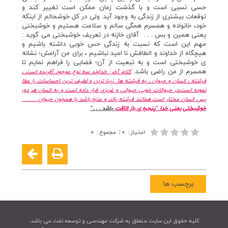
حسي نسبي است و با گذشت زمان ممكن است تغيير كند و
توقعات بيشتري از زندگي به وجود آيد. ولي در كل خوشحالم از اينكه
خود، خانواده و همسرم همگي سالم و سلامت هستيم و خوشبختي
يعني همين و بس . . . آقاي خازنه در تعريف خوشبختي مي گويد :
مهم اين است كه نسبت به زندگي حس خوبي داشته باشيم و
هيچگاه از خداوند و الطافش نا اميد نباشيم ، براي من آرامش؛ نشانه
ي خوشبختي است و به تبعيت از آن؛ فضايي را فراهم نمايم تا
همسرم از من راضي باشد.
كلام آخر: خداوند سه نوع موجود آفريده است ،
فرشته ، انسان و حيوان ، به فرشته ها زيبا ترين و لطيف ترين احساسات را عطا
نموده است،در حيوانات خويي حيواني و غريزي قرار داده است و به انسان هر دو،
پس انسان مختار است همانند فرشته پاك و منزه باشد يا همچون حيوان . . .
خوشبختي يعني خدا
"
پنجره ي باز اتاقت
باشد . . .
"
امتیاز
:
۰
|
مجموع
:
۰
برچسب ها
کليه حقوق اين سايت متعلق به شرکت مهندسی و توسعه نفت می باشد.