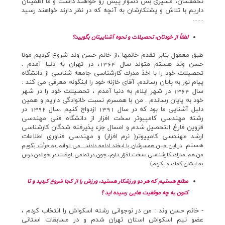
تحققشان،‌ مسيري بس دشوار پيش رو خواهند داشت و ما اطمينان
داريم با تلاش و پشتكارشان به آنچه كه در نظر دارند خواهند رسيد
.......
لطفاً از خودتان، تحصيلات و نحوه آشناييتان بگوييد؟
طبق معمول بنابر تقدم خانمها ،‌از خانم حسن وند شروع كرديم مونا
حسن وند هستم متولد سال 1364، در تهران به دنيا آمدم .
تحصيلات خود را با اخذ مدرك كارشناسي جامعه شناسي از دانشگاه
پيام نور به پايان رساندم. آقاي خازنه خود را اينگونه معرفي مي كند :
سال 1364 در شهر ايلام به دنيا آمدم ، تحصيلات خود را در شهر
خود به پايان رساندم . من با همسرم نسبت خانوادگي داريم و همين
دليل آشنايي ما بود كه در سال 1391 ازدواج كنيم .سال 1392 در
رشته مهندسي كامپيوتر سخت افزار از دانشگاه فني مهندسي
قزوين فارغ التحصيل شدم و امسال جزء پذيرفته شدگان كارشناسي
ارشد مهندسي كامپيوتر( نرم افزار) و مهندسي فناوري اطلاعات
هستم.
در اين حين همسرشان با لبخند ادامه دادند : مي توانم به جرأت بگويم
من هم مدرك كارشناسي سخت افزار دارم، چون در تمامي اوقات در خواندن درس
به ايشان كمك ميكردم)
مطلع هستيم كه هر دو ورزشكار هستيد، ورزش را از كجا شروع كرديد و تا
كنون به چه موفقيت هايي رسيده ايد ؟
- خانم حسن وند : من در نوجواني رشته اسكواش را انتخاب كردم ،
عضو تيم اسكواش استان تهران شدم و در مسابقات استاني