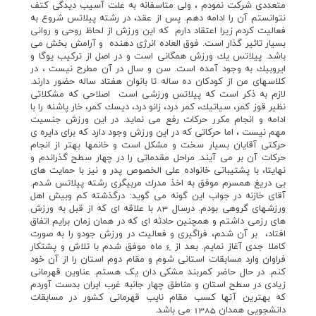
متعددي شركت نمودم ، ولي متاسفانه به علت آسيب ديدگي كتف
نتوانستم آن را ادامه دهم. پس از عقد، در رشته پيلاتس شروع به
فعاليت كردم زيرا اعتقاد دارم كه اين ورزش از لحاظ روحي و رواني
بسيار تاثير گذار است. فوق العاده انرژي دهنده و آرامش بخش مي
باشد. پيلاتس يك ورزش همگاني است و در اصل از تركيب يوگا و
ايروبيك به وجود آمده است. سن و سال در آن مطرح نيست ، در
كلاسهاي من از كودكان ده ساله تا بانوان هفتاد ساله حضور دارند.
لازم به ذكر است كه پيلاتس ورزشي است اصلاحي كه مشكلاتي
نظير قوز كمر،‌ سياتيك، كمر درد،‌ زانو درد، ديسك كمر، خار پاشنه را با
ادامه و انجام مكرر حركات رفع مي نمايد. در اين ورزش جنسيت
مهم نيست ، اما حركاتي كه در اين ورزش وجود دارد كه براي دايره ي
حركتي آقايان بسيار سخت و مشكل است و خانمها بهتر از انجام
حركات آن بر مي آيند. مراحل مقدماتي را در چهار سطح گذراندم و
نهايتا، با پشتيباني خانواده علي الخصوص پدر و نيز با حمايت هاي
بي دريغ همسرم موفق به اخذ مدرك مربيگري رشته پيلاتس شدم.
آقاي خازنه در جواب اين گونه مي گويد: درگذشته كم وبيش اهل
ورزشهاي گروهي بودم. درسال 83 با علاقه اي كه از قبل به ورزش
هاي رزمي داشتم و همچنين حادثه اي كه در همان زمان برايم اتفاق
افتاد، بر آن شدم، فراگيري و فعاليت در ورزش جودو را به صورت
كاملا جدي آغاز نمايم. بعد از
ماه موفق شدم با تلاش و پشتكار
6
فراوان وارد مسابقات استاني شوم و مقام دوم استان را از آن خود
كنم. در حال حاضر کمربند مشکي دان يک هستم. عناوين قهرماني
زيادي در سطح استان و مناطق چهار جانبه غرب ايران بدست آوردم
که بهترين آنها كسب مقام نايب قهرماني كشور در مسابقات
دانشجويي همدان 1385 مي باشد.