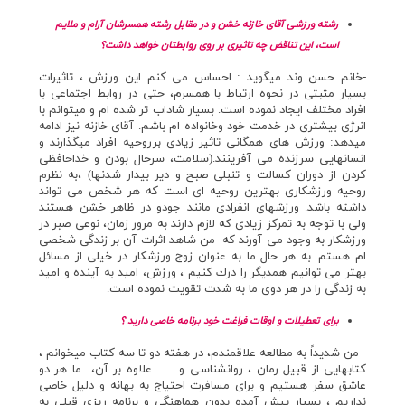
رشته ورزشي آقاي خازنه خشن و در مقابل رشته همسرشان آرام و ملايم
است، اين تناقض چه تاثيري بر روي روابطتان خواهد داشت؟
-خانم حسن وند ميگويد : احساس مي كنم اين ورزش ، تاثيرات
بسيار مثبتي در نحوه ارتباط با همسرم، حتي در روابط اجتماعي با
افراد مختلف ايجاد نموده است. بسيار شاداب تر شده ام و ميتوانم با
انرژي بيشتري در خدمت خود وخانواده ام باشم. آقاي خازنه نيز ادامه
ميدهد: ورزش هاي همگاني تاثير زيادي برروحيه افراد ميگذارند و
انسانهايي سرزنده مي آفرينند.(سلامت، سرحال بودن و خداحافظي
كردن از دوران كسالت و تنبلي صبح و دير بيدار شدنها) ،‌به نظرم
روحيه ورزشكاري بهترين روحيه اي است كه هر شخص مي تواند
داشته باشد. ورزشهاي انفرادي مانند جودو در ظاهر خشن هستند
ولي با توجه به تمركز زيادي كه لازم دارند به مرور زمان، نوعي صبر در
ورزشكار به وجود مي آورند كه من شاهد اثرات آن بر زندگي شخصي
ام هستم. به هر حال ما به عنوان زوج ورزشكار در خيلي از مسائل
بهتر مي توانيم همديگر را درك كنيم ، ورزش، اميد به آينده و اميد
به زندگي را در هر دوي ما به شدت تقويت نموده است.
براي تعطيلات و اوقات فراغت خود برنامه خاصي داريد ؟
- من شديداً به مطالعه علاقمندم، در هفته دو تا سه كتاب ميخوانم ،
كتابهايي از قبيل رمان ، روانشناسي و . . . علاوه بر آن، ما هر دو
عاشق سفر هستيم و براي مسافرت احتياج به بهانه و دليل خاصي
نداريم ، بسيار پيش آمده بدون هماهنگي و برنامه ريزي قبلي به