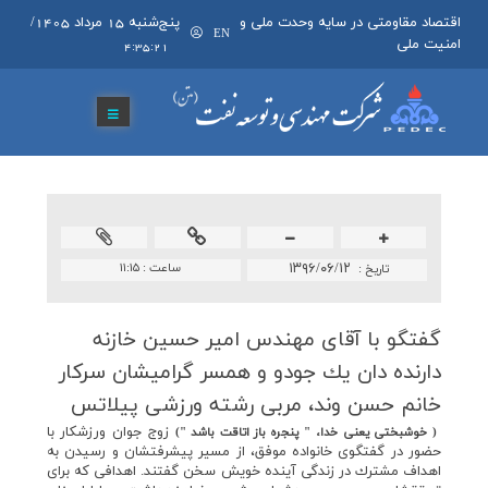
اقتصاد مقاومتی در سایه وحدت ملی و
پنج‌شنبه 15 مرداد 1405
/
EN
امنیت ملی
4:35:21
۱۳۹۶/۰۶/۱۲
ساعت :
۱۱:۱۵
تاريخ :
گفتگو با آقای مهندس امیر حسین خازنه
دارنده دان یك جودو و همسر گرامیشان سركار
خانم حسن وند، مربی رشته ورزشی پیلاتس
زوج جوان ورزشكار با
( خوشبختي يعني خدا،
"
پنجره باز اتاقت باشد
"
)
حضور در گفتگوي خانواده موفق، از مسير پيشرفتشان و رسيدن به
اهداف مشترك در زندگي آينده خويش سخن گفتند. اهدافي كه براي