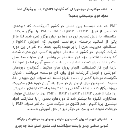
لطف ميكنيد در مورد دوره اي كه گذرانديد (
PgMP
) ، و چگونگي اخذ
مدرك فوق توضيحاتي بدهيد؟
PMI نام يك موسسه بين المللي در كشور آمريكاست كه دوره‌هاي
تخصصي از قبيل PMP ، RMP ، PgMP ، PfMP را برگزار ميكند .
متاسفانه به دليل تحريم اين دوره‌ها در ايران برگزار نمي شود لذا ما از
يكي از اساتيد برجسته درخواست نموديم كه آموزش PgMP (
استاندارد مديريت طرح ) را بر عهده بگيرد جمعاً 20 نفر در اين دوره
شركت كرديم . در كشور ما سه نفر موفق به كسب اين مدرك شدند
كه بنده با افتخار جزء اين سه نفر مي‌باشم . اين مدرك سه سال
اعتبار دارد و براي تمديد اعتبار ، مي بايست جمع آوري امتياز نمود كه
لازمه اين كار تحقيقات، انجام پروژه هاي مرتبط ، گذراندن دوره‌هاي
آموزشي و ارسال گزارشات فوق براي آن موسسه مي‌باشد . شايان
ذكراست در دنيا كمتر از 2000 نفرتوانسته اند مدرك اين دوره را اخذ
نمايند . همچنين براي اولين بار در طرح ياد آوران دوره هاي مديريت
پروژه برگزار شد ، هدف آشنايي با دانش‌ها و استانداردهاي مديريتي
روز دنيا از قبيل PMP ، RMP ، PgMP ، PfMP بود. با استقبال فراوان
همكاران، انگيزه ما بيشتر شد تا دوره‌هاي بعدي را با مشاركت افراد
بيشتري برپا كنيم . هم اكنون در شركت متن 50 نفر مدرك PMP را
دريافت نموده اند و 50 نفر ديگر نيز در حال آموزش هستند.
اطمينان داريم كه براي كسب اين مدرك و رسيدن به موفقيت و جايگاه
كنوني سختي زيادي را پشت سرگذاشته ايد، مشوق اصلي شما چه چيزي