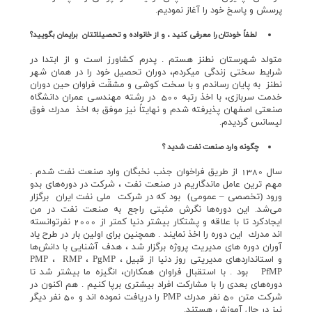
پرسش و پاسخ خود را آغاز نموديم.
لطفاً خودتان را معرفي كنيد ، و از خانواده و تحصيلاتتان برايمان بگوييد؟
متولد شهرستان نطنز هستم . پدرم كشاورز است و از ابتدا در
شرايط سختي زندگي ميكردم، دوران تحصيل خود را در همان شهر
نطنز به پايان رساندم و با سخت كوشي و مشقّت فراوان حين دوران
خدمت سربازي، با اخذ رتبه 500 در رشته مهندسي عمران دانشگاه
صنعتي اصفهان پذيرفته شدم و نهايتاً نيز موفق به اخذ مدرك فوق
ليسانس گرديدم.
چگونه وارد صنعت نفت شديد ؟
سال 1380 از طريق فراخوان جذب نخبگان وارد صنعت نفت شدم .
مهم ترين عامل ماندگاريم در صنعت نفت ، شركت در دوره‌هاي بدو
ورود (تخصصي – عمومي) بود كه در شركت ملي نفت ايران برگزار
مي‌شد. اين دوره‌ها نگرش مثبتي راجع به صنعت نفت در من
ايجادكرد تا با علاقه و پشتكار بيشتر دنيا كمتر از 2000 نفرتوانسته
اند مدرك اين دوره را اخذ نمايند . همچنين براي اولين بار در طرح ياد
آوران دوره هاي مديريت پروژه برگزار شد ، هدف آشنايي با دانش‌ها
و استانداردهاي مديريتي روز دنيا از قبيل PMP ، RMP ، PgMP ،
PfMP بود . با استقبال فراوان همكاران، انگيزه ما بيشتر شد تا
دوره‌هاي بعدي را با مشاركت افراد بيشتري برپا كنيم . هم اكنون در
شركت متن 50 نفر مدرك PMP را دريافت نموده اند و 50 نفر ديگر
نيز در حال آموزش هستند.