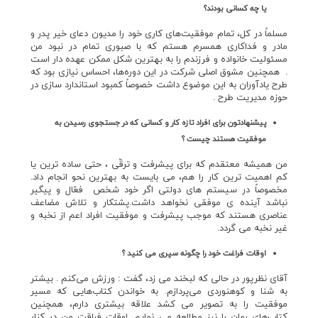
يا چه كساني بودند؟
مسلماً در كل، تمام موفقيت‌هاي كاري خود را مديون دعاي خير پدر و
مادر و فداكاري همسرم هستم كه با صبوري تمام در نبود من
مسئوليت خانواده و فرزندم را به بهترين شكل ممكن عهده دار است
. همچنين مشوق اصلي شركت در اين دوره‌ها، احساس نيازي بود كه
طرح يادآوران به اين موضوع داشت خصوصاً كمبود استاندارد سازي در
حوزه مديريت طرح .
پيشنهادتون براي افراد تازه كار و كساني كه در جستجوي رسيدن به
موفقيت هستند چيست ؟
من هميشه معتقدم كه براي پيشرفت و ترقّي ، حتي ساده ترين يا
كم اهميت ترين كار را هم، مي بايست به بهترين نحو انجام داد.
مخصوصاً در سيستم هاي دولتي اگر خود شخص فعّال و پيگير
نباشد آينده ي موفقي نخواهد داشت.پشتكار و تلاش مضاعف
عناصري هستند كه موجب پيشرفت و موفقيت افراد اعم از نخبه و
غير نخبه مي گردد.
اوقات فراغت خود را چگونه سپري مي كنيد ؟
آقاي نظرپور در حالي كه لبخند مي زد، گفت : ورزش مي‌كنم . بيشتر
به شنا و كوهنوردي مي‌پردازم. به خواندن كتاب‌هايي كه مسير
موفقيت را به تصوير مي كشد علاقه بيشتري دارم، همچنين
كتاب‌هاي رمان را نيز مطالعه مي نمايم. اوقات فراقت من در كنار