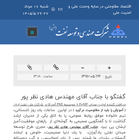
اقتصاد مقاومتی در سایه وحدت ملی و
شنبه 17 مرداد
EN
امنیت ملی
1405/5:26:27
۱۳۹۶/۰۵/۲۴
ساعت :
۱۳:۱۸
تاريخ :
گفتگو با جناب آقای مهندس هادی نظر پور
دريافت كننده اولين مدرك PgMP از موسسه PMI آمريكا در شركت ملي نفت ايران
در اولين ساعات يك روز تابستاني،
( آموزش را بايد از مظلوميت در آورد )
تيم خانواده موفق روابط عمومي، پا به اتاق يكي از مديران ارشد
گذاشت تا با گفتگويي صميمي به گوشه‌اي از رازهاي موفقيت‌آميز
ايشان پي ببرد.
، مجري طرح توسعه
جناب آقاي مهندس هادي نظر پور
ميدان نفتي يادآوران، با يك دنيا صميميت، خلوص و لبخند
گرمشان، پذيراي ما شدند. پس از يك احوالپرسي و گپ دوستانه