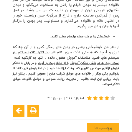
خانواده بيشتر به ديدن فيلم يا رفتن به مسافرت مي‌گذرد و ديدن
مكانهاي تاريخي ايران از مهمترين تفريحات من مي باشد. در اصل
پس از گذراندن ساعات اداري ، فارغ از هرگونه حس رياست، خود را
در اختيار خانه و خانواده مي‌گذارم و مسئوليت پدر بودن را دركنار
آنها با جان و دل مي پذيرم.
خوشبختي را در يك جمله برايمان معني كنيد.
از نظر من خوشبختي يعني در زمان حال زندگي كني و از آن چه كه
داري و آنچه كه هستي لذت ببري.
كلام آخر :
در انتها تاكيد ميكنم در
سيستم هاي فعلي، متاسفانه آموزش مغفول مانده ، تنها به كارتكيه شده
است. بايد به هر شكل ممكن آموزش را از مظلوميت در آورد.
و در پايان با تشكر
فراوان ازآقاي مهندس نظرپور كه وقت ارزشمند خود را در اختيارمان قرار دادند تا
بتوانيم يكي ديگر از خانواده هاي موفق شركت متن را معرفي كنيم . ايشان نيز
بابت برپايي اين ايده جالب، از مديريت روابط عمومي و عوامل خانواده موفق
تشكر نمودند.
امتیاز
:
۴.۰۰
|
مجموع
:
۳
برچسب ها