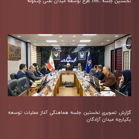
نخستین جلسه JMC طرح توسعه میدان نفتی چنگوله
گزارش تصویری نخستین جلسه هماهنگی آغاز عملیات توسعه
یكپارچه میدان آزادگان