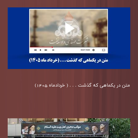
متن در یكماهی كه گذشت . . . ( خردادماه 1405)