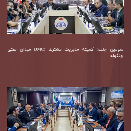
سومین جلسه كمیته مدیریت مشترك (JMC) میدان نفتی
چنگوله