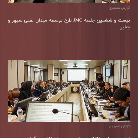
گزارش تصویری
بیست و ششمین جلسه JMC طرح توسعه میدان نفتی سپهر و
جفیر
گزارش تصویری