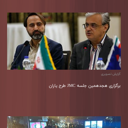
گزارش تصويری
برگزاری هجدهمین جلسه JMC طرح یاران