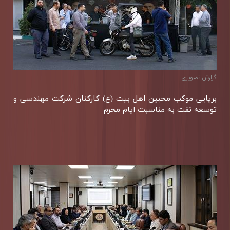
گزارش تصويری
برپایی موكب محبین اهل بیت (ع) كاركنان شركت مهندسی و
توسعه نفت به مناسبت ایام محرم