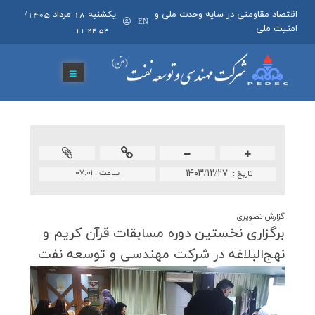
اقتصاد مقاومتی در سایه وحدت ملی و
يکشنبه 18 مرداد 1405
/
EN
امنیت ملی
11:24:55
۱۴۰۳/۱۲/۲۷
ساعت :
۰۷:۰۱
تاريخ :
گزارش تصويری
برگزاری نخستین دوره مسابقات قرآن كریم و
نهج‌البلاغه در شركت مهندسی و توسعه نفت