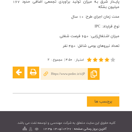
پايـدار شرق بـه ميزان توليد برآوردی تجمعی اضافی حدود 167
ميليون بشكه
مدت زمان اجرای طرح: 10 سال
نوع قرارداد: IPC
ميزان اشتغال‌زايی: 650 فرصت شغلی
تعداد نيروهای بومی شاغل: 450 نفر
امتیاز
:
۴.۵۰
|
مجموع
:
۲
Https://www.pedec.ir/s/jP
برچسب ها
کليه حقوق اين سايت متعلق به شرکت مهندسی و توسعه نفت می باشد.
آخرین بروز رسانی صفحه : 1405/02/27 12:35