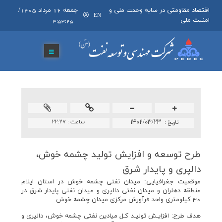
اقتصاد مقاومتی در سایه وحدت ملی و
جمعه 16 مرداد 1405
/
EN
امنیت ملی
3:53:25
۱۴۰۲/۰۳/۲۳
ساعت :
۲۲:۲۷
تاريخ :
طرح توسعه و افزایش تولید چشمه خوش،
دالپری و پایدار شرق
موقعيت جغرافيايی: ميدان نفتی چشمه خوش در استان ايلام
منطقه دهلران و ميدان نفتی دالپری و ميدان نفتی پايدار شرق در
30 كيلومتری واحد فرآورش مركزی ميدان چشمه خوش
هدف طرح: افزايـش توليـد كـل ميادين نفتی چشمه خوش، دالپری و