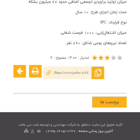
ميزان توليد برآوردی تجمعی اضافی حدود 67 ميليون بشكه
مدت زمان اجرای طرح: 10 سال
نوع قرارداد: IPC
ميزان اشتغال‌زايی: 1000 فرصت شغلی
تعداد نيروهای بومی شاغل: 890 نفر
امتیاز
:
۳.۰۰
|
مجموع
:
۲
Https://www.pedec.ir/s/f
برچسب ها
کليه حقوق اين سايت متعلق به شرکت مهندسی و توسعه نفت می باشد.
آخرین بروز رسانی صفحه : 1405/02/27 12:35