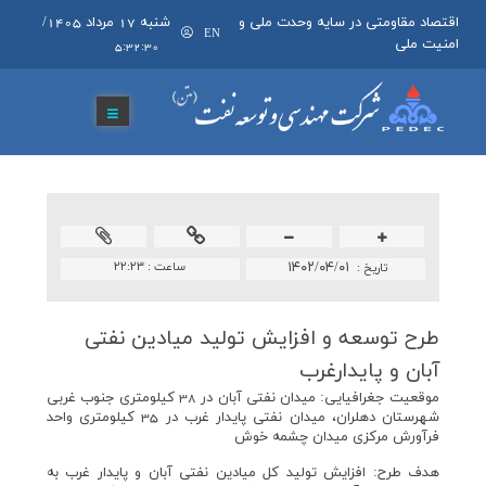
اقتصاد مقاومتی در سایه وحدت ملی و
شنبه 17 مرداد 1405
/
EN
امنیت ملی
5:32:30
۱۴۰۲/۰۴/۰۱
ساعت :
۲۲:۲۳
تاريخ :
طرح توسعه و افزایش تولید میادین نفتی
آبان و پایدارغرب
موقعيت جغرافيايی: ميدان نفتی آبان در 38 كيلومتری جنوب غربی
شهرستان دهلران، ميدان نفتی پايدار غرب در 35 كيلومتری واحد
فرآورش مرکزی میدان چشمه خوش
هدف طرح: افزايش توليد كل ميادين نفتی آبان و پايدار غرب به