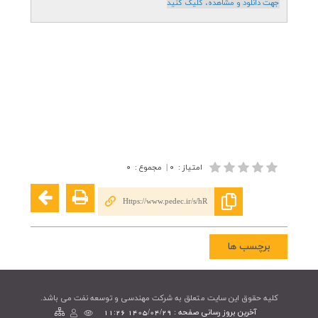
جهت دانلود و مشاهده، کليک کنيد
امتیاز
:
۰
|
مجموع
:
۰
Https://www.pedec.ir/s/hR
برچسب ها
کليه حقوق اين سايت متعلق به شرکت مهندسی و توسعه نفت می باشد.
آخرین بروز رسانی صفحه : 1405/04/29 11:26