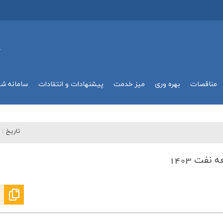
.
مناقصات
بهره وري
میز خدمت
پیشنهادات و انتقادات
سامانه ش
تاريخ :
۰
فت 1403