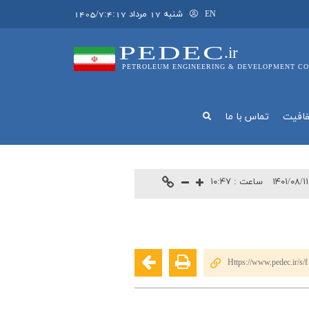
شنبه 17 مرداد 1405/7:4:17
EN
PEDEC
.ir
PETROLEUM ENGINEERING & DEVELOPMENT CO
فافيت
تماس با ما
۱۴۰۱/۰۸/۱
ساعت :
۱۰:۴۷
Https://www.pedec.ir/s/f