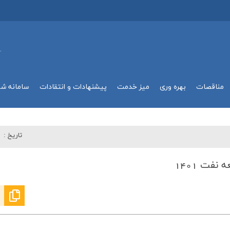
.
مناقصات
بهره وري
میز خدمت
پیشنهادات و انتقادات
سامانه ش
تاريخ :
۱
فت 1401