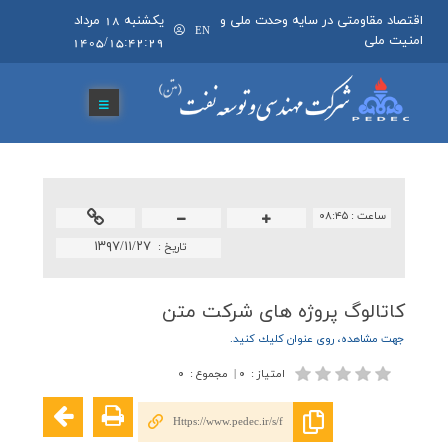
اقتصاد مقاومتی در سایه وحدت ملی و
يکشنبه 18 مرداد
EN
امنیت ملی
1405/15:42:29
ساعت :
۰۸:۴۵
۱۳۹۷/۱۱/۲۷
تاريخ :
كاتالوگ پروژه هاي شركت متن
جهت مشاهده، روي عنوان كليك كنيد.
امتیاز
:
۰
|
مجموع
:
۰
Https://www.pedec.ir/s/f