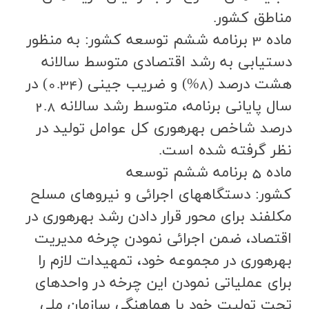
مناطق كشور.
ماده 3 برنامه ششم توسعه کشور: به منظور
دستيابي به رشد اقتصادي متوسط سالانه
هشت درصد (8%) و ضريب جيني (0.34) در
سال پاياني برنامه، متوسط رشد سالانه 2.8
درصد شاخص بهرهوري كل عوامل توليد در
نظر گرفته شده است.
ماده 5 برنامه ششم توسعه
کشور: دستگاههاي اجرائي و نيروهاي مسلح
مکلفند براي محور قرار دادن رشد بهرهوري در
اقتصاد، ضمن اجرائي نمودن چرخه مديريت
بهرهوري در مجموعه خود، تمهيدات لازم را
براي عملياتي نمودن اين چرخه در واحدهاي
تحت توليت خود با هماهنگي سازمان ملي