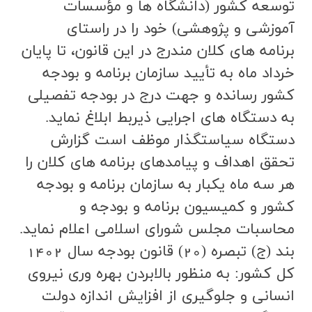
توسعه كشور (دانشگاه ها و مؤسسات
آموزشي و پژوهشي) خود را در راستاي
برنامه هاي كلان مندرج در اين قانون، تا پايان
خرداد ماه به تأييد سازمان برنامه و بودجه
كشور رسانده و جهت درج در بودجه تفصيلي
به دستگاه هاي اجرايي ذيربط ابلاغ نمايد.
دستگاه سياستگذار موظف است گزارش
تحقق اهداف و پيامدهاي برنامه هاي كلان را
هر سه ماه يكبار به سازمان برنامه و بودجه
كشور و كميسيون برنامه و بودجه و
محاسبات مجلس شوراي اسلامي اعلام نمايد.
بند (ج) تبصره (20) قانون بودجه سال 1402
کل کشور: به منظور بالابردن بهره وري نيروي
انساني و جلوگيري از افزايش اندازه دولت