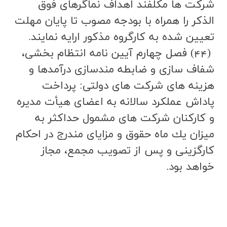
شركت ها مكلفند اهداف نماگرهاي فوق
الذكر را همراه با بودجه مصوب تا پايان مهلت
تعيين شده به كارگروه مذكور ارايه نمايند.
(44) فصل چهارم آیین نامه انتظام بخشی،
شفاف سازی و ضابطه مندسازی درآمدها و
هزینه های شرکت های دولتی: پرداخت
پاداش عملكرد سالانه به اعضاي هيأت مديره
و كاركنان شركت هاي مشمول حداكثر به
ميزان يك ماه حقوق و مزاياي مندرج در احكام
كارگزيني و پس از تصويب مجمع، مجاز
خواهد بود.