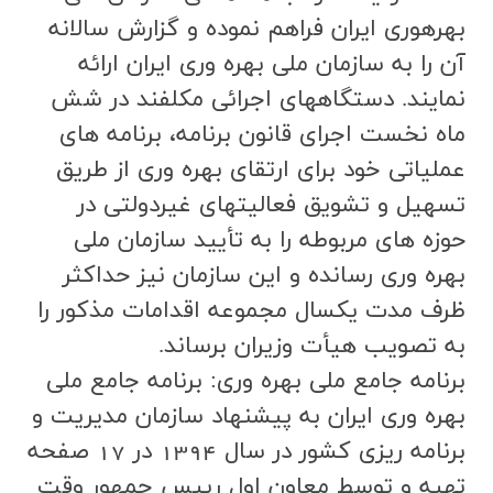
بهرهوري ايران فراهم نموده و گزارش سالانه
آن را به سازمان ملي بهره وري ايران ارائه
نمايند. دستگاههاي اجرائي مكلفند در شش
ماه نخست اجراي قانون برنامه، برنامه هاي
عملياتي خود براي ارتقاي بهره وري از طريق
تسهيل و تشويق فعاليتهاي غيردولتي در
حوزه هاي مربوطه را به تأييد سازمان ملي
بهره وري رسانده و اين سازمان نيز حداكثر
ظرف مدت يكسال مجموعه اقدامات مذكور را
به تصويب هيأت وزيران برساند.
برنامه جامع ملی بهره وری: برنامه جامع ملي
بهره وري ايران به پيشنهاد سازمان مديريت و
برنامه ريزي كشور در سال 1394 در 17 صفحه
تهيه و توسط معاون اول رييس جمهور وقت