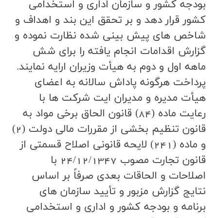
بودجه كشور و سازمان اداري و استخدامي
كشور قرار دهد و بر تحقق اين بند و اهداف و
شاخص هاي پيش بيني شده نظارت نموده و
گزارش اقدامات انجام يافته را براي شش
ماهه اول و دوم به هيأت وزيران ارايه نمايند.
پرداخت هرگونه پاداش سالانه به اعضاي
هيأت مديره و مديران ايت شركت ها با
رعايت ماده (84) قانون الحاق برخي مواد به
قانون تنظيم بخشي از مقررات مالي دولت (2)
و ماده (241) لايحه قانوني اصلاح قسمتي از
قانون تجارت مصوب 24/12/1347 با
اصلاحات و الحاقات بعدي صرفاً بر اساس
نتايج گزارش مزبور و تأييد سازمان هاي
برنامه و بودجه كشور و اداري و استخدامي