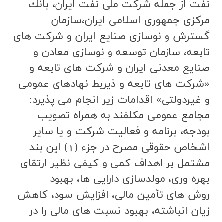
نفت از جمله شركت ملي نفت ايران، بانك
مركزي جمهوري اسلامي ايران،‌سازمان
گسترش و نوسازي صنايع ايران و شركت هاي
تابعه، سازمان توسعه و نوسازي معادن و
صنايع معدني ايران و شركت هاي تابعه و
«شركت هاي تابعه و ذيربط نهادهاي عمومي
و غيردولتي» اقدامات زير انجام مي پذيرد:
مجامع عمومي مكلفند به همراه تصويب
بودجه، برنامه و فعاليت شركت و يا ساير
اشخاص حقوقي مصرح در جزء (1) اين بند
مشتمل بر اهداف كمي و كيفي نظير ارتقاي
بهره وري، مولدسازي دارايي ها، بهبود
روش هاي تأمين مالي، افزايش سود، كاهش
زيان انباشته، بهبود نسبت هاي مالي را در