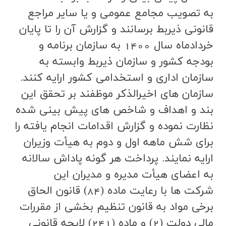
به تصويب مجامع عمومي و يا ساير مراجع
قانوني ذيربط برسانند و گزارش آن را تا پايان
خردادماه سال 1400 به سازمان برنامه و
بودجه كشور و سازمان ذيربط وابسته به
سازمان اداري و استخدامي كشور ارايه كنند.
سازمان هاي اخيرالذكر موظفند بر تحقق اين
بند و اهداف و شاخص هاي پيش بيني شده
نظارت نموده و گزارش اقدامات انجام يافته را
براي شش ماهه اول و دوم به هيأت وزيران
ارايه نمايند. پرداخت هر گونه پاداش سالانه
به اعضاي هيأت مديره و مديران اين
شركت ها با رعايت ماده (84) قانون الحاق
برخي مواد به قانون تنظيم بخشي از مقررات
مالي دولت (2) و ماده (241) لايحه قانوني