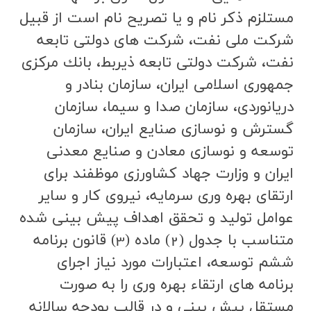
مستلزم ذكر نام و يا تصريح نام است از قبيل
شركت ملي نفت، شركت هاي دولتي تابعه
نفت، شركت دولتي تابعه ذيربط، بانك مركزي
جمهوري اسلامي ايران، سازمان بنادر و
دريانوردي، سازمان صدا و سيما، سازمان
گسترش و نوسازي صنايع ايران، سازمان
توسعه و نوسازي معادن و صنايع معدني
ايران و وزارت جهاد كشاورزي موظفند براي
ارتقاي بهره وري سرمايه، نيروي كار و ساير
عوامل توليد و تحقق اهداف پيش بيني شده
متناسب با جدول (2) ماده (3) قانون برنامه
ششم توسعه، اعتبارات مورد نياز اجراي
برنامه هاي ارتقاء بهره وري را به صورت
مستقل پيش بيني و در قالب بودجه سالانه