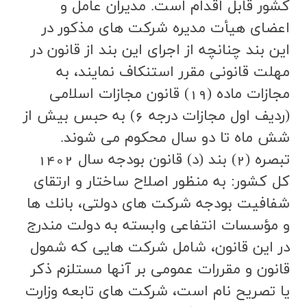
كشور قابل اقدام است. مديران عامل و
اعضاي هيأت مديره شركت هاي مذكور در
اين بند چنانچه از اجراي اين بند از قانون در
مهلت قانوني مقرر استنكاف نمايند، به
مجازات ماده (19) قانون مجازات اسلامي
(رديف اول مجازات درجه 6) به حبس بيش از
شش ماه تا دو سال محكوم مي شوند.
تبصره (2) بند (د) قانون بودجه سال 1402
کل کشور: به منظور اصلاح ساختار و ارتقاي
شفافيت بودجه شركت هاي دولتي، بانك ها
و مؤسسات انتفاعي وابسته به دولت مندرج
در اين قانون، شامل شركت هايي كه شمول
قانون و مقررات عمومي بر آنها مستلزم ذكر
يا تصريح نام است، شركت هاي تابعه وزارت