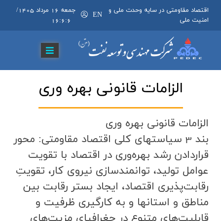
اقتصاد مقاومتی در سایه وحدت ملی و
جمعه 16 مرداد 1405
/
EN
امنیت ملی
16:6:6
الزامات قانوني بهره وري
الزامات قانوني بهره وري
بند 3 سياستهای كلي اقتصاد مقاومتی: محور
قراردادن رشد بهره‌وري در اقتصاد با تقويت
عوامل توليد، توانمندسازي نيروي كار، تقويتِ
رقابت‌پذيري اقتصاد، ايجاد بستر رقابت بين
مناطق و استانها و به كارگيري ظرفيت و
قابليت‌هاي متنوع در جغرافياي مزيت‌هاي