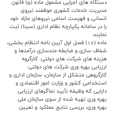
دستگاه هاي اجرايي مشمول ماده (5) قانون
مديريت خدمات كشوري موظفند نيروي
انساني و فهرست اسامي نيروهاي مازاد خود
را در سامانه يكپارچه نظام اداري (سينا) ثبت
نمايند.
ماده (17) فصل اول آیین نامه انتظام بخشی،
شفاف سازی و ضابطه مندسازی درآمدها و
هزینه های شرکت های دولتی: كارگروه
ارزيابي بهره وري شركت هاي دولتي:
كارگروهي متشكل از سازمان، سازمان اداري و
استخدامي كشور و وزارت امور اقتصادي و
دارايي كه وظيفه تأييد نماگرهاي ارزيابي
بهره وري تهيه شده از سوي سازمان ملي
بهره وري، بررسي نتايج عملكرد و تعيين