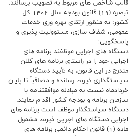
قالب شاخص هاي مربوط به تصويب برسانند.
تبصره (19) قانون بودجه سال 1402 کل
کشور: به منظور ارتقاي بهره وري خدمات
عمومي، شفاف سازي، مسئووليت پذيري و
پاسخگويي:
دستگاه هاي اجرايي موظفند برنامه هاي
اجرايي خود را در راستاي برنامه هاي كلان
مندرج در اين قانون، به تأييد دستگاه
سياستگذاري ذيربط رسانده و متعاقباً تا پايان
خردادماه نسبت به مبادله موافقتنامه با
سازمان برنامه و بودجه كشور اقدام نمايند.
دستگاه سياستگذار موظف است برنامه هاي
اجرايي دستگاه هاي اجرايي ذيربط مشمول
ماده (1) قانون احكام دائمي برنامه هاي