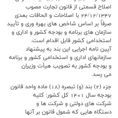
اصلاح قسمتي از قانون تجارت مصوب
24/12/1347 با اصلاحات و الحاقات بعدي
صرفاً بر اساس شاخص هاي بهره وري و تأييد
سازمان هاي برنامه و بودجه كشور و اداري و
استخدامي كشور قابل اقدام است.
آيين نامه اجرايي اين بند به پيشنهاد
سازمانهاي اداري و استخدامي كشور و برنامه
و بودجه كشور به تصويب هيأت وزيران
مي رسد.
جزء (2) بند (و) تبصره (18) ماده واحد قانون
بودجه سال 1401 كل كشور: كليه
شركت هاي دولتي و شركت ها و
دستگاه هايي كه شمول قانون بر آنها