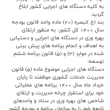
به كليه دستگاه هاي اجرايي كشور ابلاغ
گرديد.
بند (ج )تبصره (20) ماده واحد قانون بودجه
سال 1400 کل کشور: به منظور ارتقاي
بهره وري در دستگاه هاي اجرايي و دستيابي
به اهداف و انجام برنامه هاي پيش بيني
شده در موارد (3) و (5) قانون برنامه ششم
توسعه:
دستگاه هاي اجرايي موضوع ماده (5) قانون
مديريت خدمات كشوري موظفند تا پايان
خرداد ماه سال 1400 برنامه هاي عملياتي
خود براي استقرار چرخه مديريت و ارتقاي
شاخص هاي بهره وري در ستاد و واحدهاي
تابعه خود را به سازمان برنامه و بودجه كشور