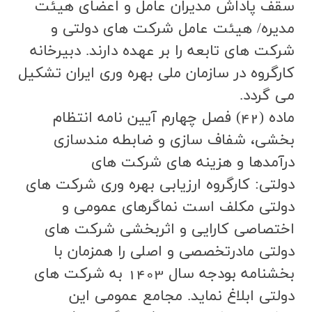
سقف پاداش مديران عامل و اعضاي هيئت
مديره/ هيئت عامل شركت هاي دولتي و
شركت هاي تابعه را بر عهده دارند. دبيرخانه
كارگروه در سازمان ملي بهره وري ايران تشكيل
مي گردد.
ماده (42) فصل چهارم آیین نامه انتظام
بخشی، شفاف سازی و ضابطه مندسازی
درآمدها و هزینه های شرکت های
دولتی: كارگروه ارزيابي بهره وري شركت هاي
دولتي مكلف است نماگرهاي عمومي و
اختصاصي كارايي و اثربخشي شركت هاي
دولتي مادرتخصصي و اصلي را همزمان با
بخشنامه بودجه سال 1403 به شركت هاي
دولتي ابلاغ نمايد. مجامع عمومي اين