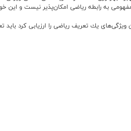
هومي به رابطه رياضي امكان‌پذير نيست و اين خود 
ن ويژگي‌هاي يك تعريف رياضي را ارزيابي كرد بايد 