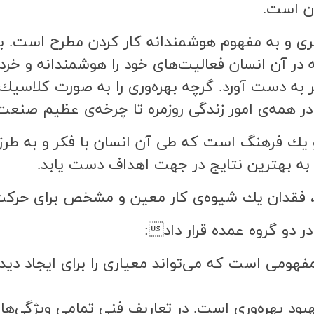
ان است.
فكري و به مفهوم هوشمندانه كار كردن مطرح است. ب
ر آن انسان فعاليت‌هاي خود را هوشمندانه و خردمن
ر به دست آورد. گرچه بهره‌وري را به صورت كلاسيك
ا در همه‌ي امور زندگي روزمره تا چرخه‌ي عظيم صنعت
 و يك فرهنگ است كه طي آن انسان با فكر و به طرز
 به بهترين نتايج در جهت اهداف دست يابد.
 فقدان يك شيوه‌ي كار معين و مشخص براي حركت د
در دو گروه عمده قرار داد:
فهومي است كه مي‌تواند معياري را براي ايجاد د
ود بهره‌وري است. در تعاريف فني تمامي ويژگي‌ها