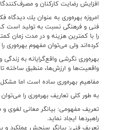
افزايش رضايت كاركنان و مصرف‌كنندگ
امروزه بهره‌وري به عنوان يك ديدگاه 
فني و فرهنگي نسبت به توليد است كه د
را با كمترين هزينه و در مدت زمان كمت
كرده‌اند ولي مي‌توان مفهوم بهره‌وري ر
بهره‌وري نگرشي واقع‌گرايانه به زندگي
واقعيت‌ها و ارزش‌ها، منطبق ساخته تا
مفاهيم بهره‌وري ساده است اما مشكل،
به طور كلي تعاريف بهره‌وري را مي‌توان 
تعريف مفهومي: بيانگر معاني لغوي و م
راهبردها ايجاد نمايد.
تعريف فني: بيانگر سنجش عملكرد و بهب