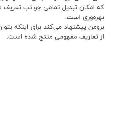
كه امكان تبديل تمامي جوانب تعريف مف
بهره‌وري است.
برومن پيشنهاد مي‌كند براي اينكه بتوا
از تعاريف مفهومي منتج شده است.