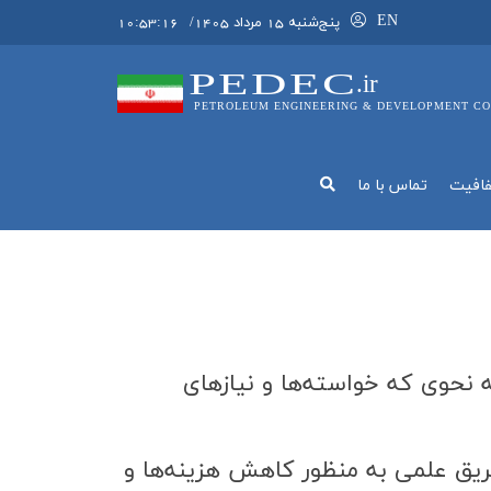
EN
پنج‌شنبه 15 مرداد 1405
/
10:53:17
PEDEC
.ir
PETROLEUM ENGINEERING & DEVELOPMENT CO
فافيت
تماس با ما
ه نحوي كه خواسته‌ها و نيازهاي
طريق علمي به منظور كاهش هزينه‌ها و