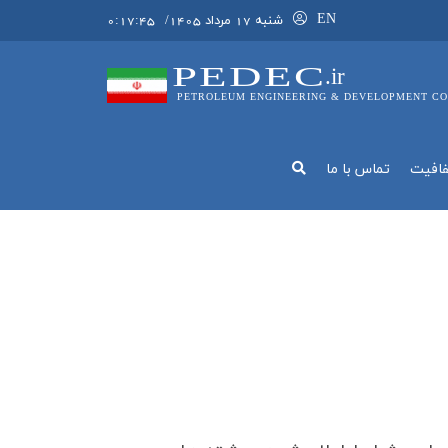
EN
شنبه 17 مرداد 1405
/
0:17:45
PEDEC
.ir
PETROLEUM ENGINEERING & DEVELOPMENT CO
فافيت
تماس با ما