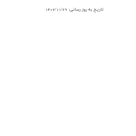
تاريخ به روز رساني: 1402/11/29