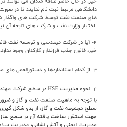
خیر. در حال حاضر علاقه مندان می توانند در
دانشگاهی مرتبط ثبت نام نمایند تا در صور
های صنعت نفت توسط شرکت های واگذار شده 
.
اختیار وزارت نفت و شرکت های تابعه آن ن
2- آیا در شرکت مهندسي و توسعه نفت قانونی مبنی بر جذب فرزندان کارکنان
خیر،
قانون جذب فرزندان كاركنان وجود ندارد.
3- از كدام استانداردها و دستورالعمل هاي مديريت پروژه در توسعه طرح‌ها استفاده مي شود؟
4- نحوه مديريت
HSE
در سطح شركت مهندسي
با توجه به ماهیت صنعت نفت و گاز و ضرور
سطح مجموعه نفت و گاز، از بدو شکل گیری 
جهت استقرار ساخت یافته آن در سطح سازمان
مدیریت ایمنی و آتش نشانی، مدیریت سلا