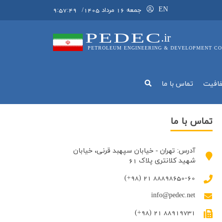
EN
جمعه 16 مرداد 1405
/
9:57:51
PEDEC
.ir
PETROLEUM ENGINEERING & DEVELOPMENT CO
فافيت
تماس با ما
تماس با ما
آدرس: تهران - خیابان سپهبد قرنی، خیابان
شهید کلانتری پلاک 61
(+98) 21 88898650-60
info@pedec.net
(+98) 21 88919731