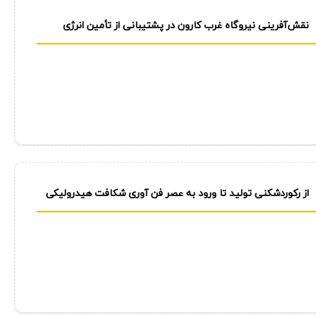
نقش‌آفرینی نیروگاه غرب كارون در پشتیبانی از تأمین انرژی
صنایع پتروشیمی كشور
از ركوردشكنی تولید تا ورود به عصر فن آوری شكافت هیدرولیكی
اسیدی