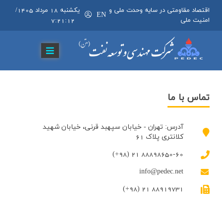
اقتصاد مقاومتی در سایه وحدت ملی و
يکشنبه 18 مرداد 1405
/
EN
امنیت ملی
7:21:13
تماس با ما
آدرس: تهران - خیابان سپهبد قرنی، خیابان شهید
کلانتری پلاک 61
(+98) 21 88898650-60
info@pedec.net
(+98) 21 88919731