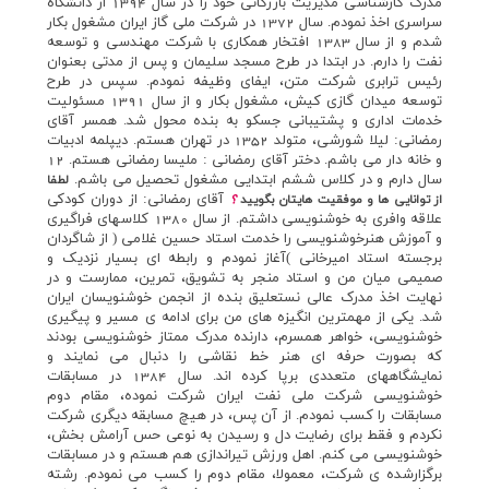
مدرک کارشناسي مديريت بازرگاني خود را در سال 1394 از دانشگاه
سراسري اخذ نمودم. سال 1372 در شرکت ملي گاز ايران مشغول بکار
شدم و از سال 1383 افتخار همکاري با شرکت مهندسي و توسعه
نفت را دارم. در ابتدا در طرح مسجد سليمان و پس از مدتي بعنوان
رئيس ترابري شرکت متن، ايفاي وظيفه نمودم. سپس در طرح
توسعه ميدان گازي کيش، مشغول بکار و از سال 1391 مسئوليت
خدمات اداري و پشتيباني جسکو به بنده محول شد. همسر آقاي
رمضاني: ليلا شورشي، متولد 1352 در تهران هستم. ديپلمه ادبيات
و خانه دار مي باشم. دختر آقاي رمضاني : مليسا رمضاني هستم. 12
سال دارم و در کلاس ششم ابتدايي مشغول تحصيل مي باشم.
لطفا
آقاي رمضاني: از دوران کودکي
از توانايي ها و موفقيت هايتان بگوييد
؟
علاقه وافري به خوشنويسي داشتم. از سال 1380 کلاسهاي فراگيري
و آموزش هنرخوشنويسي را خدمت استاد حسين غلامي ( از شاگردان
برجسته استاد اميرخاني )آغاز نمودم و رابطه اي بسيار نزديک و
صميمي ميان من و استاد منجر به تشويق، تمرين، ممارست و در
نهايت اخذ مدرک عالي نستعليق بنده از انجمن خوشنويسان ايران
شد. يکي از مهمترين انگيزه هاي من براي ادامه ي مسير و پيگيري
خوشنويسي، خواهر همسرم، دارنده مدرک ممتاز خوشنويسي بودند
که بصورت حرفه اي هنر خط نقاشي را دنبال مي نمايند و
نمايشگاههاي متعددي برپا کرده اند. سال 1384 در مسابقات
خوشنويسي شرکت ملي نفت ايران شرکت نموده، مقام دوم
مسابقات را کسب نمودم. از آن پس، در هيچ مسابقه ديگري شرکت
نکردم و فقط براي رضايت دل و رسيدن به نوعي حس آرامش بخش،
خوشنويسي مي کنم. اهل ورزش تيراندازي هم هستم و در مسابقات
برگزارشده ي شرکت، معمولا، مقام دوم را کسب مي نمودم. رشته