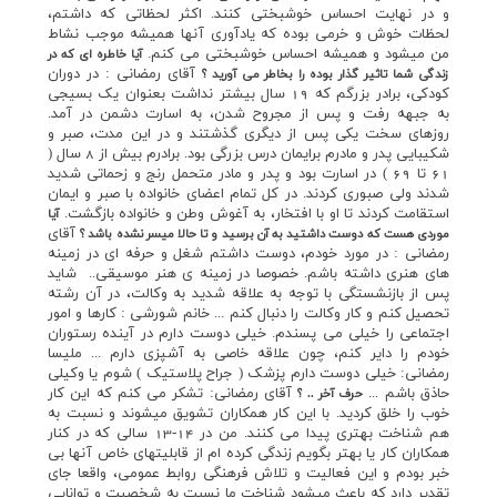
و در نهايت احساس خوشبختي کنند. اکثر لحظاتي که داشتم،
لحظات خوش و خرمي بوده که يادآوري آنها هميشه موجب نشاط
من ميشود و هميشه احساس خوشبختي مي کنم.
آيا خاطره اي که در
آقاي رمضاني : در دوران
زندگي شما تاثير گذار بوده را بخاطر مي آوريد ؟
کودکي، برادر بزرگم که 19 سال بيشتر نداشت بعنوان يک بسيجي
به جبهه رفت و پس از مجروح شدن، به اسارت دشمن در آمد.
روزهاي سخت يکي پس از ديگري گذشتند و در اين مدت، صبر و
شکيبايي پدر و مادرم برايمان درس بزرگي بود. برادرم بيش از 8 سال (
61 تا 69 ) در اسارت بود و پدر و مادر متحمل رنج و زحماتي شديد
شدند ولي صبوري کردند. در کل تمام اعضاي خانواده با صبر و ايمان
استقامت کردند تا او با افتخار، به آغوش وطن و خانواده بازگشت.
آيا
آقاي
موردي هست که دوست داشتيد به آن برسيد و تا حالا ميسر نشده باشد ؟
رمضاني : در مورد خودم، دوست داشتم شغل و حرفه اي در زمينه
هاي هنري داشته باشم. خصوصا در زمينه ي هنر موسيقي.. شايد
پس از بازنشستگي با توجه به علاقه شديد به وکالت، در آن رشته
تحصيل کنم و کار وکالت را دنبال کنم ... خانم شورشي : کارها و امور
اجتماعي را خيلي مي پسندم. خيلي دوست دارم در آينده رستوران
خودم را داير کنم، چون علاقه خاصي به آشپزي دارم ... مليسا
رمضاني: خيلي دوست دارم پزشک ( جراح پلاستيک ) شوم يا وکيلي
حاذق باشم ...
آقاي رمضاني: تشکر مي کنم که اين کار
حرف آخر .. ؟
خوب را خلق کرديد. با اين کار همکاران تشويق ميشوند و نسبت به
هم شناخت بهتري پيدا مي کنند. من در 14-13 سالي که در کنار
همکاران کار يا بهتر بگويم زندگي کرده ام از قابليتهاي خاص آنها بي
خبر بودم و اين فعاليت و تلاش فرهنگي روابط عمومي، واقعا جاي
تقدير دارد که باعث ميشود شناخت ما نسبت به شخصيت و توانايي