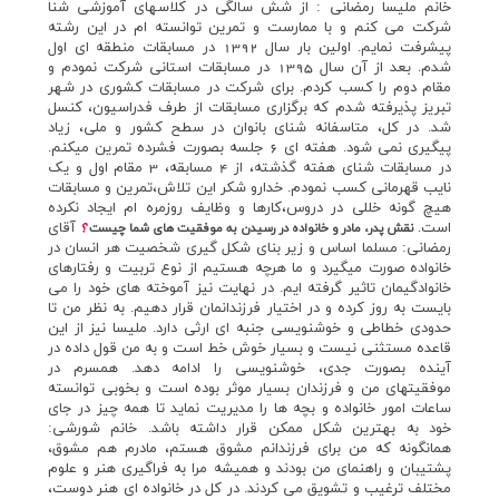
خانم مليسا رمضاني : از شش سالگي در کلاسهاي آموزشي شنا
شرکت مي کنم و با ممارست و تمرين توانسته ام در اين رشته
پيشرفت نمايم. اولين بار سال 1392 در مسابقات منطقه اي اول
شدم. بعد از آن سال 1395 در مسابقات استاني شرکت نمودم و
مقام دوم را کسب کردم. براي شرکت در مسابقات کشوري در شهر
تبريز پذيرفته شدم که برگزاري مسابقات از طرف فدراسيون، کنسل
شد. در کل، متاسفانه شناي بانوان در سطح کشور و ملي، زياد
پيگيري نمي شود. هفته اي 6 جلسه بصورت فشرده تمرين ميکنم.
در مسابقات شناي هفته گذشته، از 4 مسابقه، 3 مقام اول و يک
نايب قهرماني کسب نمودم. خدارو شکر اين تلاش،تمرين و مسابقات
هيچ گونه خللي در دروس،کارها و وظايف روزمره ام ايجاد نکرده
است.
آقاي
نقش پدر، مادر و خانواده در رسيدن به موفقيت هاي شما چيست
؟
رمضاني: مسلما اساس و زير بناي شکل گيري شخصيت هر انسان در
خانواده صورت ميگيرد و ما هرچه هستيم از نوع تربيت و رفتارهاي
خانوادگيمان تاثير گرفته ايم. در نهايت نيز آموخته هاي خود را مي
بايست به روز کرده و در اختيار فرزندانمان قرار دهيم. به نظر من تا
حدودي خطاطي و خوشنويسي جنبه اي ارثي دارد. مليسا نيز از اين
قاعده مستثني نيست و بسيار خوش خط است و به من قول داده در
آينده بصورت جدي، خوشنويسي را ادامه دهد. همسرم در
موفقيتهاي من و فرزندان بسيار موثر بوده است و بخوبي توانسته
ساعات امور خانواده و بچه ها را مديريت نمايد تا همه چيز در جاي
خود به بهترين شکل ممکن قرار داشته باشد. خانم شورشي:
همانگونه که من براي فرزندانم مشوق هستم، مادرم هم مشوق،
پشتيبان و راهنماي من بودند و هميشه مرا به فراگيري هنر و علوم
مختلف ترغيب و تشويق مي کردند. در کل در خانواده اي هنر دوست،