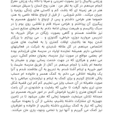
ورزشي واليبال را نيز بصورت تمريني و صرفا با نگاه يک ورزش مفرح
انجام ميدهم. در کل، به نظر من : هنر، روح انسان را سيقل ميدهد،
هنر در هر زمينه اي که باشد، کم و کاستي هاي زندگي روزمره را
جبران ميکند... خانم شورشي : از قبل از ازدواج علاقه خاصي به هنر،
خصوصا هنر طراحي داشتم و پس از ازدواج با تشويق همسرم به
پيگيري آن پرداختم و طراحي سياه قلم و نقاشي روي بوم را در
سبک رئاليسم و طبيعت بيجان ادامه دادم. به هنرهاي صنايع دستي
نيز علاقمند هستم و گاهي بصورت رايگان در مراکز خيريه، به
تدريس مرواريد دوزي، خياطي، گلدوزي و ... مي پردازم. با بزرگتر
شدن بچه ها بالاجبار، اوقات کمتري را به فعاليت هاي هنري
اختصاص ميدهم. در کل علاقه شديدي به شرکت در فعاليتهاي
اجتماعي دارم. هميشه نماينده اولياء در مدرسه هاي فرزندانم بوده
ام. بعضي مواقع در صورت نياز مدرسه، بعنوان معلم کمکي، درس
مي دهم و هرکاري که در جهت خدمت رساني بهتر و مفيدتر به
جامعه ام باشد را انجام ميدهم. در آغاز، از طريق مدرسه مليسا، با
امور خيريه و ايتام آشنا شدم. به تدريج به آن علاقمند شدم و آنرا
يک وظيفه اخلاقي مي دانم. به کمک همسر و خانواده ام حساب
بانکي افتتاح کرديم و براي کمک به ايتام و نيازمندان، مبالغي را به
صورت ماهيانه در آن حساب وايز مي نماييم. کم کم اين قضيه شکل
جدي تري بخود گرفت تا جايي که رضايت و خشنودي در آن باعث
شد کارهاي هنري را تقريبا فراموش کنم. در امور خيريه، همسرم نيز
مجدانه تلاش مينمايد، خصوصا زماني که مقرر ميشود تا در تامين
جهيزيه اي مشارکت داشته باشيم، بخشي از آن را بعهده ميگيرد.
زماني که نياز به کمک بيشتري داشته باشيم، از خانواده و اطرافيان
نيز کمک مي گيريم و آنها نيز با تمامي وجود، ياري مان ميکنند..