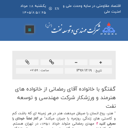
اقتصاد مقاومتی در سایه وحدت ملی و
يکشنبه 18 مرداد
EN
امنیت ملی
1405/8:51:25
۱۳۹۶/۱۲/۱۹
ساعت :
۰۷:۵۹
تاريخ :
گفتگو با خانواده آقای رمضانی از خانواده های
هنرمند و ورزشكار شركت مهندسی و توسعه
نفت
" هنر، روح انسان را صيقل ميدهد، هنر در هر زمينه اي که باشد، کم
و کاستي هاي زندگي روزمره را جبران ميکند"
در آغاز لطفاً خودتان را
مهدي رمضاني متولد خرداد 1351، در تهران هستم.
معرفي كنيد
؟