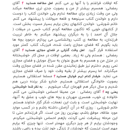
که اوقات فراغتم را با آنها پر مي کنم.
آقاي
اهل مطالعه هستيد
؟
رمضاني: همسرم بيشتر از من و بصورت جدي تري مطالعه ميکند
ولي من وقت زيادي براي مطالعه ندارم ولي خواندن کتاب را دوست
دارم و خواندن کتاب سينوهه و قلعه حيوانات را پيشنهاد مي کنم.
خانم شورشي: خواندن کتابهاي رمان برايم بسيار مسرت بخش است.
از کتابهاي خوبي که تاکنون مطالعه کردم کتاب خسي در ميقات (
جلال آل احمد ) را به ديگران پيشنهاد ميکنم. به خاطر تربيت
فرزندان، به مطالعه ي کتب روانشناسي مي پردازم. درمورد بچه ها
بايد بگويم که فضاي مجازي باعث شده، فيزيک کتاب کمتر مورد
استفاده قرار گيرد.
آقاي
اهل وقت گذراني در فضاي مجازي هستيد
؟
رمضاني : هستم ولي نه زياد.. بعضي اوقات در محل کار. خوشبختانه
در منزل من و همسرم به هيچ عنوان به سراغ موبايل و فضاي مجازي
نمي رويم. دخترم نيز طبق زمانبندي مقرر شده در فضاي مجازي وقت
ميگذراند. اما پسرم بيشتر از بقيه وقت خود را صرف فضاي مجازي
مي نمايد.
مسلما استقلالي هستيم.
طرفدار کدام تيم فوتبال هستيد
؟
بصورت خانوادگي استقلالي هستيم. خدارو شکر برنده دربي هم
شديم و سال ديگر هم قهرمان ليگ ميشويم ..
به نظر شما خوشبختي
آقاي رمضاني : من عميقا احساس خوشبختي مي کنم.
يعني چه
؟
خانواده ي خوب، همسري مهربان و بچه هاي خوب و عشق به آنها،
نهايت خوشبختي است. و بابت اين نعمات، شکر گزار خداوند هستم.
خانم شورشي : روزي که در آن آرامش داشته باشم و در کسب موارد
مورد علاقه، موفق باشم، بهترين روز من است. اگر فرزندانم حتي تا
اين مرحله پيشرفت نمي کردند، بازهم احساس خوشبختي ميکردم.
وجودشان برايم از هر چيز ديگري مهمتر است. تنها چيزي که برايم
مهم است اينست که خودشان از زندگي خود لذت برده و راضي باشند