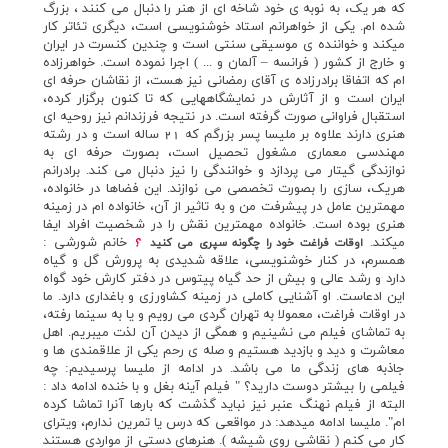
که هر يک، به نوبه ي خود شاخه اي از هنر را دنبال مي کنند ، بزرگ
شده ام. يکي از خواهرانم استاد خوشنويسي است، ديگري تئاتر کار
ميکند و خواننده ي موسيقي سنتي است و چندين کنسرت در ايران
و خارج از کشور ( فرانسه – آلمان و ... ) اجرا نموده است. خواهرزاده
ام که اتفاقا برادرزاده ي آقاي رمضاني نيز هست، از نقاشان حرفه اي
ايران است و از آثارش در نمايشگاههايي که تا کنون برگزار کرده،
استقبال فراواني صورت گرفته است. در نتيجه فرزندانم نيز روحيه اي
هنري دارند علاوه بر مليسا پسر بزرگم که 21 ساله است و در رشته
مهندسي معماري مشغول تحصيل است، بصورت حرفه اي به
نوازندگي گيتار مي پردازد و خوانندگي را نيز دنبال مي کند. برادرانم
هريک، سازي را بصورت تخصصي مي نوازند. اين فضاها در خانواده،
مهمترين عامل در پيشرفت من و به تاثير از آن، خانواده ام در زمينه
هنري بوده است. خانواده مهمترين نقش را در شخصيت افراد ايفا
ميکند.
خانم شورشي :
اوقات فراغت خود را چگونه سپري مي کنيد
؟
همسرم، در کنار خوشنويسي، علاقه شديدي به پرورش گل و گياه
دارد و رشد عالي و بيش از حد گياه پيتوس در دفتر کارش خود گواه
اين ادعاست. او آشنايي کاملي در زمينه کشاورزي و باغداري دارد. ما
در اوقات فراغت، معمولا به تهران گردي مي رويم و يا به سينما رفته،
به تماشاي فيلم مي نشينيم و همگي از ديدن آن لذت ميبريم. اهل
معاشرت و ديد و بازديد هستيم و صله ي رحم يکي از علاقمندي ها و
جاذبه هاي زندگي ما مي باشد. در ادامه از مليسا پرسيديم: چه
فيلمي را بيشتر دوست داريد؟ " فيلم آينه بغل و با خنده ادامه داد :
البته از فيلم نهنگ عنبر نيز نبايد گذشت که بارها آنرا تماشا کرده
ام". مليسا ادامه ميدهد: در مواقعي که درس يا تمرين ندارم، ويتراي
کار مي کنم ( نقاشي روي شيشه ). هنرهاي دستي از مواردي هستند