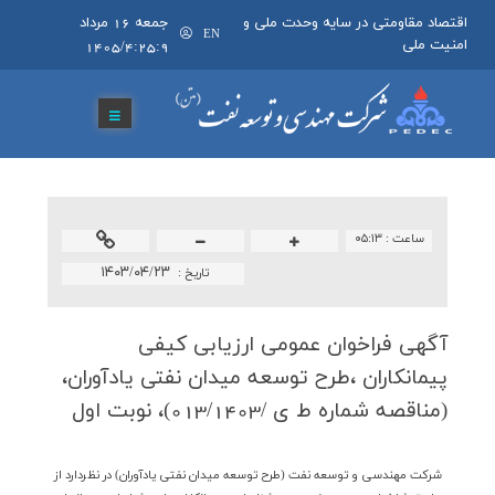
اقتصاد مقاومتی در سایه وحدت ملی و
جمعه 16 مرداد
EN
امنیت ملی
1405/4:25:9
ساعت :
۰۵:۱۳
۱۴۰۳/۰۴/۲۳
تاريخ :
آگهی فراخوان عمومی ارزیابی كیفی
پیمانكاران ،طرح توسعه میدان نفتی یادآوران،
(مناقصه شماره ط ی /013/1403)، نوبت اول
شركت مهندسي و توسعه نفت (طرح توسعه میدان نفتی یادآوران) در نظردارد از