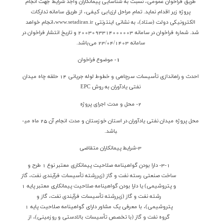
طريق فراخوان عمومي، نسبت به شناسایی پیمانکاران واجد شرایط جهت انجام
پروژه زیر اقدام نماید. تمام مراحل ارزیابی کیفی، از طريق سامانه تداركات
الكترونيكي دولت (ستاد)، به نشاني اينترنتي
www.setadiran.ir
،انجام خواهد
شد. شماره فراخوان در سامانه 2003093314000003 و تاريخ انتشار فراخوان در
سامانه 23/04/1403 مي‌باشد.
1-
موضوع فراخوان
احدث و راه­اندازی تأسیسات سرچاهی و خطوط لوله جریانی 14 حلقه چاه میدان
نفتی یادآوران به روش
EPC
2- محل و مدت اجراي پروژه
محل پروژه میدان نفتی یادآوران در استان خوزستان و مدت انجام آن 25 ماه می­
باشد.
3-شرايط پيمانكاران متقاضي
3-1-
دارا بودن گواهینامه صلاحیت پیمانکاری معتبر نوع 1 طرح و
ساخت صنعتی رسته نفت و گاز (زیررشته تأسیسات فرآیندی نفت، گاز
و پتروشیمی) یا دارا بودن گواهینامه صلاحیت پیمانکاری معتبر پایه 1
رشته نفت و گاز (زیررشته تأسیسات فرآیندی نفت، گاز و
پتروشیمی)، با معرفی یک مشاور دارای گواهینامه صلاحیت پایه 1
گروه نفت و گاز (با تخصص تأسیسات بالادستی و روزمینی)، از