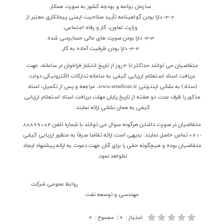
سازمان برنامه و بودجه کشور به صورت همکار.
3-2-
دارا بودن گواهينامه تأييد صلاحيت ايمني پيمانكاري معتبر از
وزارت تعاون، كار و رفاه اجتماعي.
3-3-
دارا بودن صورت هاي مالي حسابرسي شده.
3-4-
دارا بودن ظرفيت آماده به كار.
متقاضيان مي توانند حداكثر تا 3 روز از تاريخ انتشار فراخوان در سامانه، جهت
دريافت اسناد استعلام ارزيابي كيفي به سامانه تداركات الكترونيكي دولت
(ستاد) به نشاني اينترنتي
www.setadiran.ir
، مراجعه و پس از تكميل، اسناد
مذكور را ظرف مدت دو هفته از تاريخ پايان مهلت دريافت اسناد استعلام ارزيابي
كيفي به همان نشاني ارائه نمايند.
متقاضيان در صورت داشتن هرگونه سوال مي توانند با شماره تلفن 88899084
-021 تماس حاصل نمايند. بديهي است ارائه تقاضا صرفاً به منظور ارزيابي كيفي
متقاضيان بوده و هيچگونه حقي را براي آنان جهت دعوت به ارائه پيشنهاد ايجاد
نخواهد نمود.
روابط عمومي شركت
مهندسي و توسعه نفت
امتیاز
:
۰
|
مجموع
:
۰