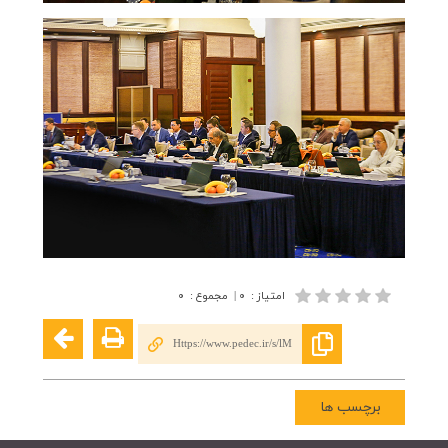
امتیاز
:
۰
|
مجموع
:
۰
Https://www.pedec.ir/s/lM
برچسب ها