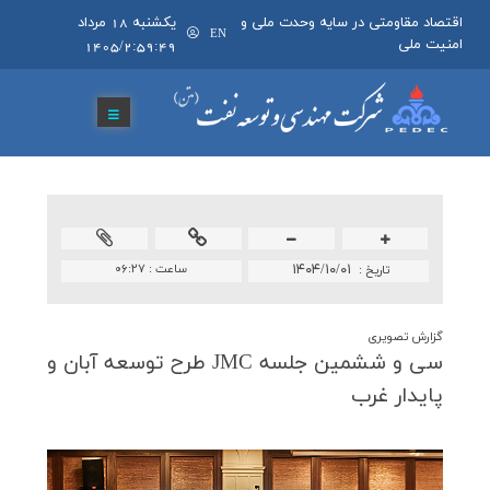
اقتصاد مقاومتی در سایه وحدت ملی و
يکشنبه 18 مرداد
EN
امنیت ملی
1405/2:59:49
۱۴۰۴/۱۰/۰۱
ساعت :
۰۶:۲۷
تاريخ :
گزارش تصويری
سی و ششمین جلسه JMC طرح توسعه آبان و
پایدار غرب