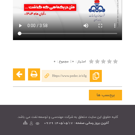
امتیاز
:
۰
|
مجموع
:
۰
Https://www.pedec.ir/s/lg
برچسب ها
کليه حقوق اين سايت متعلق به شرکت مهندسی و توسعه نفت می باشد.
آخرین بروز رسانی صفحه : 1405/05/17 09:29