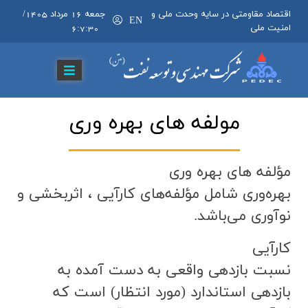
اقتصاد مقاومتی در سایه وحدت ملی و
جمعه 16 مرداد 1405
/
EN
امنیت ملی
6:7:31
مولفه هاي بهره وري
مؤلفه ‌هاي بهره ‌وري
بهره‌وري شامل مؤلفه‌هاي كارآيي ، اثربخشي و
نوآوری مي‌باشد.
كارآيي
نسبت بازدهي واقعي به دست آمده به
بازدهي استاندارد (مورد انتظار) است كه