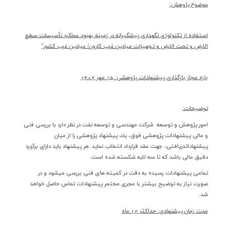
موضوع پژوهش:
استفاده از تكنولوژي نگهداري پيشگيرانه در زمينه بهبود عملكرد تأسيسات سطح
الارض و تحت الارض و تجهيزات ميادين غرب كارون/ ميادين غرب كشور"
بازه مجاز بازگذاري پيشنهادات پژوهشي: 15 مهر 1402
توضيحات:
امور پژوهش و توسعه شركت مهندسي و توسعه نفت در نظر دارد با بررسي فني
و مالي پيشنهادات پژوهشي فوق، يك پيشنهاد پژوهشي را از ميان
پيشنهاداتدريافتي، جهت عقد قرارداد انتخاب نمايد. هر پيشنهاد بايد داراي برآورد
دقيق مالي باشد كه تا سه لايه شكسته شده است.
تمامي پيشنهادات رسيده به دقت در كميته هاي فني بررسي مي­شود و در
صورت نياز به توضيح بيشتر با مجري محتمر پيشنهادات تماس حاصل خواهد
شد.
مدت زمان پيشنهادي: حداكثر 12 ماه