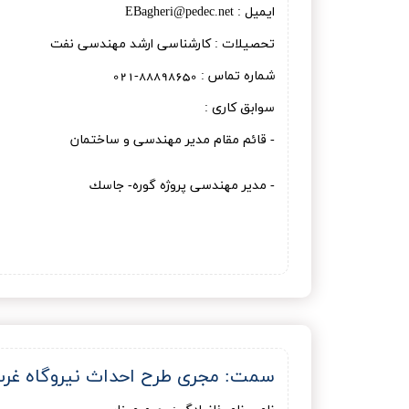
ایمیل : EBagheri@pedec.net
تحصیلات : کارشناسی ارشد مهندسی نفت
شماره تماس : 88898650-021
سوابق کاری :
- قائم مقام مدیر مهندسی و ساختمان
- مدير مهندسي پروژه گوره- جاسك
سمت: مجری طرح احداث نیروگاه غرب