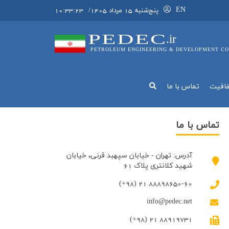
EN
پنج‌شنبه 15 مرداد 1405
/
10:33:23
PEDEC
.ir
PETROLEUM ENGINEERING & DEVELOPMENT CO
فافيت
تماس با ما
تماس با ما
آدرس: تهران - خیابان سپهبد قرنی، خیابان
شهید کلانتری پلاک 61
(+98) 21 88898650-60
info@pedec.net
(+98) 21 88919731