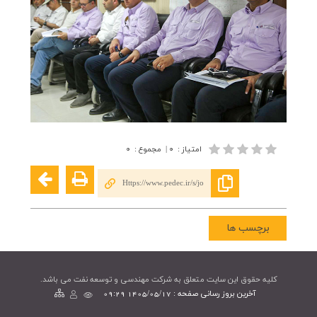
امتیاز
:
۰
|
مجموع
:
۰
Https://www.pedec.ir/s/jo
برچسب ها
کليه حقوق اين سايت متعلق به شرکت مهندسی و توسعه نفت می باشد.
آخرین بروز رسانی صفحه : 1405/05/17 09:29