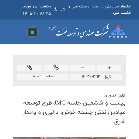
اقتصاد مقاومتی در سایه وحدت ملی و
يکشنبه 18 مرداد
EN
امنیت ملی
1405/10:48:25
۱۴۰۴/۰۳/۱۳
ساعت :
۱۸:۰۳
تاريخ :
گزارش تصويری
بیست و ششمین جلسه JMC طرح توسعه
میادین نفتی چشمه خوش، دالپری و پایدار
شرق