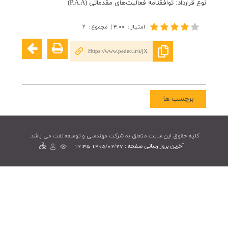
نوع قرارداد: توافقنامه فعالیت‌های مقدماتی (P.A.A)
امتیاز
:
۴.۰۰
|
مجموع
:
۲
Https://www.pedec.ir/s/jX
برچسب ها
کليه حقوق اين سايت متعلق به شرکت مهندسی و توسعه نفت می باشد.
آخرین بروز رسانی صفحه : 1405/02/27 12:35