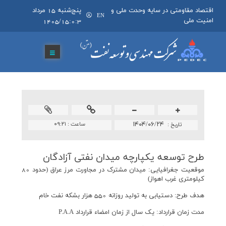
اقتصاد مقاومتی در سایه وحدت ملی و
پنج‌شنبه 15 مرداد
EN
امنیت ملی
1405/15:0:3
۱۴۰۴/۰۶/۲۴
ساعت :
۰۹:۲۱
تاريخ :
طرح توسعه یكپارچه میدان نفتی آزادگان
موقعيت جغرافيايی: میدان مشترک در مجاورت مرز عراق (حدود 80
کیلومتری غرب اهواز)
هدف طرح: دستیابی به تولید روزانه 550 هزار بشکه نفت خام
مدت زمان قرارداد: یک سال از زمان امضاء قرارداد P.A.A