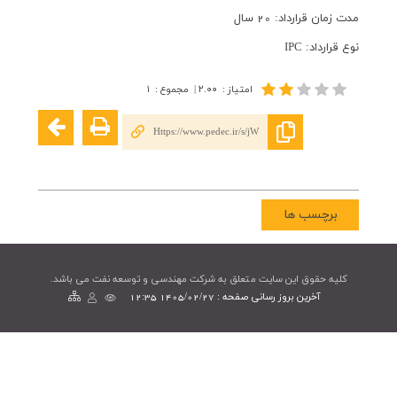
مدت زمان قرارداد: 20 سال
نوع قرارداد: IPC
امتیاز
:
۲.۰۰
|
مجموع
:
۱
Https://www.pedec.ir/s/jW
برچسب ها
کليه حقوق اين سايت متعلق به شرکت مهندسی و توسعه نفت می باشد.
آخرین بروز رسانی صفحه : 1405/02/27 12:35