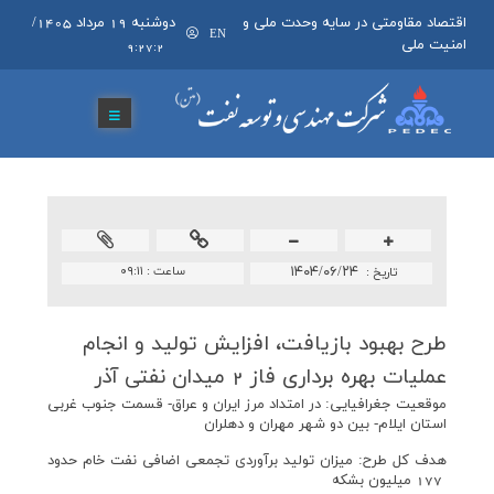
اقتصاد مقاومتی در سایه وحدت ملی و
دوشنبه 19 مرداد 1405
/
EN
امنیت ملی
9:27:2
۱۴۰۴/۰۶/۲۴
ساعت :
۰۹:۱۱
تاريخ :
طرح بهبود بازیافت، افزایش تولید و انجام
عملیات بهره برداری فاز 2 میدان نفتی آذر
موقعيت جغرافيايی: در امتداد مرز ايران و عراق- قسمت جنوب غربی
استان ايلام- بين دو شهر مهران و دهلران
هدف کل طرح: ميزان توليد برآوردی تجمعی اضافی نفت خام حدود
177 ميليون بشكه