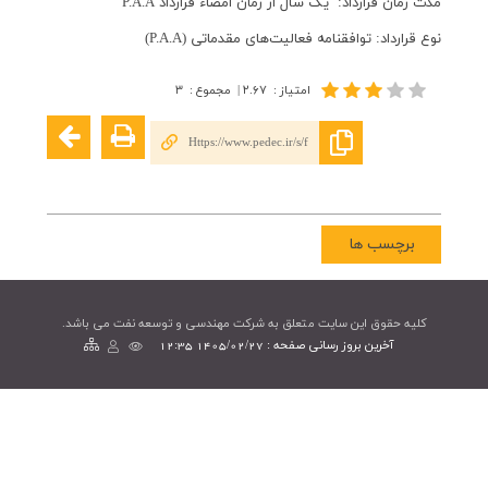
مدت زمان قرارداد: یک سال از زمان امضاء قرارداد P.A.A
نوع قرارداد: توافقنامه فعالیت‌های مقدماتی (P.A.A)
امتیاز
:
۲.۶۷
|
مجموع
:
۳
Https://www.pedec.ir/s/f
برچسب ها
کليه حقوق اين سايت متعلق به شرکت مهندسی و توسعه نفت می باشد.
آخرین بروز رسانی صفحه : 1405/02/27 12:35