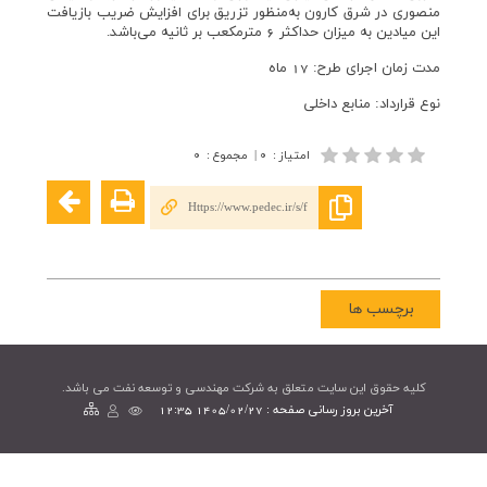
منصوری در شرق کارون به‌منظور تزریق برای افزایش ضریب بازیافت
این میادین به میزان حداکثر 6 مترمکعب بر ثانیه می‌باشد.
مدت زمان اجرای طرح: 17 ماه
نوع قرارداد: منابع داخلی
امتیاز
:
۰
|
مجموع
:
۰
Https://www.pedec.ir/s/f
برچسب ها
کليه حقوق اين سايت متعلق به شرکت مهندسی و توسعه نفت می باشد.
آخرین بروز رسانی صفحه : 1405/02/27 12:35