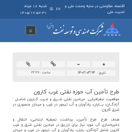
اقتصاد مقاومتی در سایه وحدت ملی و
شنبه 17 مرداد
EN
امنیت ملی
1405/17:57:31
۱۴۰۲/۰۳/۱۴
ساعت :
۲۲:۲۹
تاريخ :
طرح تأمین آب حوزه نفتی غرب كارون
موقعيت جغرافيايی: میـادین نفتی شــرق و غــرب کــارون شامــل :
آزادگــان، یـــاران، یادآوران و آب تیمور در غرب و میدان منصوری در
شرق کارون
هدف طرح: طرح تأمین، برداشت، تصفيه ابتدايی، انتقال و
ذخيره‌سازی آب مورد نیاز برای تزریق در میادین نفتی شرق و غرب
کارون شامل آزادگان، یاران، یادآوران و آب تیمور در غرب و میدان