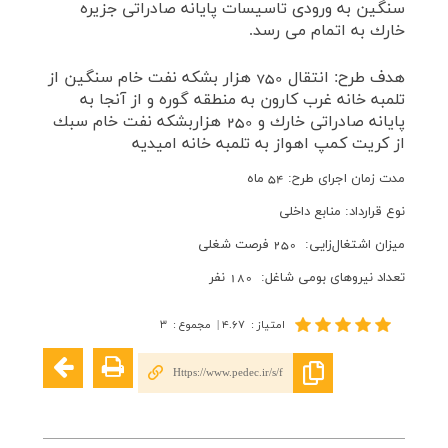
سنگين به ورودی تاسيسات پايانه صادراتی جزيره
خارك به اتمام می رسد.
هدف طرح: انتقال 750 هزار بشكه نفت خام سنگين از
تلمبه خانه غرب كارون به منطقه گوره و از آنجا به
پايانه صادراتی خارك و 250 هزاربشكه نفت خام سبك
از كريت كمپ اهواز به تلمبه خانه اميديه
مدت زمان اجرای طرح: 54 ماه
نوع قرارداد: منابع داخلی
ميزان اشتغال‌زايی: 250 فرصت شغلی
تعداد نيروهای بومی شاغل: 180 نفر
امتیاز
:
۴.۶۷
|
مجموع
:
۳
Https://www.pedec.ir/s/f