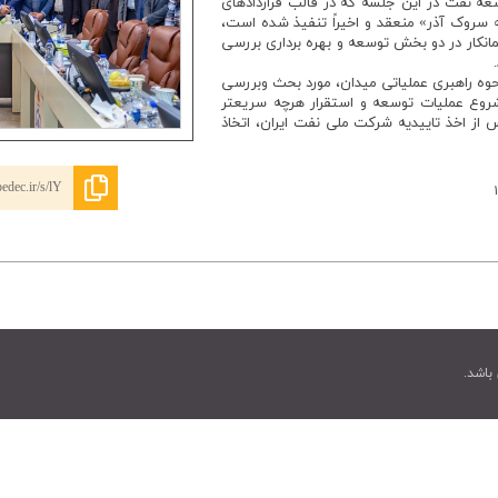
 نفت در این جلسه که در قالب قراردادهای
و توسعه سروک آذر» منعقد و اخیراً تنفیذ شده است،
یشنهادی سال 2026 میلادی پیمانکار در دو بخش توسعه و بهره برداری بررسی
وه راهبری عملیاتی میدان، مورد بحث وبررسی
شروع عملیات توسعه و استقرار هرچه سریعتر
از اخذ تاییدیه شرکت ملی نفت ایران، اتخاذ
edec.ir/s/lY
۱
باشد.