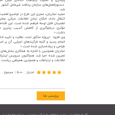
پایداری و امنیت ارتباطات داده‌ای میان 
دستورالعمل‌های سازمان پدافند غیرعامل کشور و 
شد.
مجید نجاریان، مجری این طرح در توضیح اهمیت ای
انتقال داده، امکان تبادل اطلاعات حیاتی عملی
اطمینان قابل توجه فراهم شده است. این اقدام
مؤثری درجلوگیری از کاهش آسیب پذیری در ب
داشت.»
وی افزود: «پروژه مذکور تحت نظارت و تایید اد
انجام رسید و کلیه فرآیندهای اجرایی آن بر 
طراحی و پیاده‌سازی شده است.»
نجاریان همچنین با اشاره به همکاری بخش‌های 
تعیین شده اجرا شد. هم‌اکنون سرویس اینترانت 
اطلاعات و ارتباطات و همچنین همراهی ریاست 
امتیاز
:
۵.۰۰
|
مجموع
:
برچسب ها
کليه حقوق اين سايت متعلق به شرکت مهندسی و توسعه نفت می 