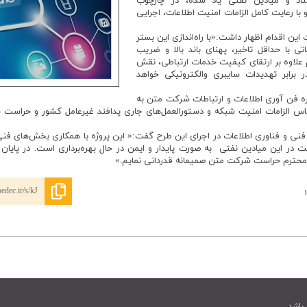
ستاد و میادین نفتی یاد شده، در چارچوب
با رعایت کامل الزامات امنیت اطلاعات، اجرایی
ن اقدام اظهار داشت:«با راه‌اندازی این بستر
اتی با حداقل تاخیر، پهنای باند بالا و ضریب
 علاوه بر ارتقای کیفیت خدمات ارتباطی، نقش
رابر تهدیدات سایبری والکترونیکی خواهد
اره فن آوری اطلاعات و ارتباطات شرکت متن به
اساس الزامات امنیت شبکه و دستورالعمل‌های جاری پدافند غیرعامل کشور و حراست
فنی و فناوری اطلاعات در اجرای این طرح گفت:« این پروژه با همکاری بخش‌های فنی
در این میادین نفتی به ‌صورت پایدار و ایمن در حال بهره‌برداری است. در پایان
محترم حراست شرکت متن صمیمانه قدردانی نمایم.»
edec.ir/s/kJ
۱
باشد.