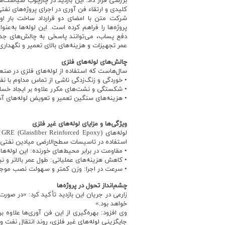
بررسی قرار داد. این بازدید در چارچوب سیاست
کلیدی و ارتقاء فن آوری در اجرای پروژه‌های نف
شرکت متن با امضای دو قرارداد ساخت بار او
پروژه‌ها را فراهم کرده است. این لوله‌ها به‌ع
دفع پساب، می‌توانند پاسخی به چالش‌های 
عمر تجهیزات و هزینه‌های بالای تعمیر و نگهداری
چالش‌های لوله‌های فلزی
سال‌هاست که استفاده از لوله‌های فلزی در ص
• خوردگی و زنگ‌زدگی ناشی از تماس مداوم با
• شکستگی و نشت‌های مکرر علاوه بر ایجاد خسار
• هزینه‌های سنگین تعمیر و تعویض لوله‌های آسی
ویژگی‌ها و مزایای لوله‌های غیر فلزی
استفاده در تاسیسات سطح‌الارضی میادین نفت
• مقاومت در برابر محیط‌های خورنده: این لوله‌
• کاهش هزینه‌های عملیاتی: طول عمر بالاتر و ن
• سرعت در اجرا: وزن کمتر و سهولت نصب موجب
چشم‌انداز تحول در پروژه‌ها
زارعی در جریان این بازدید تأکید کرد: «در ص
خواهد بود.»
وی افزود: بهره‌گیری از این فن آوری‌ها علاو
جایگزینی لوله‌های غیر فلزی، روند انتقال نفت و