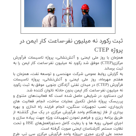
ثبت ركورد نه میلیون نفر-ساعت كار ایمن در
پروژه CTEP
همزمان با روز ملی ایمنی و آتش‌نشانی، پروژه تاسيسات فرآورش
مرکزی(CTEP) موفق شد رکورد نه میلیون نفر-ساعت کار ایمن را به
ثبت برساند.
به گزارش روابط عمومی شرکت مهندسی و توسعه نفت، همزمان با
هفتم مهرماه، روز ملی ایمنی و آتش‌نشانی، پروژه تاسيسات
فرآورش (CTEP) در میدان نفتی آزادگان جنوبی موفق به ثبت رکورد
نه میلیون نفر-ساعت کار ایمن بدون حادثه ناتوان كننده شد.
این دستاورد در شرایطی حاصل شده است که فعالیت‌های متنوع و
پرریسک پروژه شامل تكميل عملیات ساخت‌، انجام فعاليت های
باربرداری، نصب تجهیزات سنگین، انجام فرايند راه اندازی و بهره
برداری از فاز زودهنگام واحد فرآورش مركزی در یک سال گذشته از
طريق برنامه ريزی و فراهم نمودن تمهيدات وي‍ژه جهت پياده سازی و
اجرای اصولی رويه ها و با رعایت کامل دستورالعمل‌های HSE و تحت
نظارت مستمر کارشناسان ایمنی صورت گرفته است.
محمد علی اژدری مجری «پروژه واحد فرآورش مرکزی سی تپ طرح