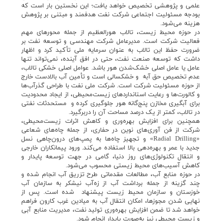
علمی و پژوهشی تخصیص خواهد یافت؛ این نخستین بار است که
بودجه مسئولیت اجتماعی شرکت نفت هدفمند و مبتنی بر پژوهش
هزینه می‌شود.
در حوزه محیط زیست، تالاب هورالعظیم از جمله محورهای مهم
فعالیت شرکت است. مدیرعامل شرکت مهندسی و توسعه نفت بر
ضرورت حفظ این تالاب به عنوان سرمایه ملی تأکید کرد و اظهار
داشت که توسعه صنعت نفت، حتی در افق آینده، نمی‌تواند تنها
عامل یا عامل اصلی خشک‌شدن هور باشد. عوامل اصلی خشکی تالاب،
عدم تخصیص حق آبه و خشکسالی است و تأمین آب بالادست خارج
از حوزه مسئولیت شرکت است. شرکت ملی نفت با طراحی گذرآب‌ها
و کالورت‌ها و رعایت استانداردهای زیست‌محیطی، از ایجاد محدودیت
برای آبگیری مخازن پنج‌گانه هور جلوگیری کرده و مستحدثات نفتی
در تالاب، کمتر از یک درصد مساحت آن را دربرگیرد.
همچنین برای افزایش بهره‌وری و کاهش اثرات زیست‌محیطی،
شرکت از فن آوری‌های نوین در حفاری، از جمله چاه‌های شعاعی
«Radial Drilling» و تجهیز چاه‌ها به پمپ‌های درون‌چاهی نسل
جدید با عمر و بهره‌دهی بالا استفاده می‌کند. ورود پیمانکاران خارجی
و انتقال تکنولوژی‌های روز دنیا، گامی در جهت توسعه پایدار و
کاهش آسیب‌های محیط زیستی محسوب می‌شود.
در حوزه منابع آب، مطالعات مقدماتی طرح تزریق آب انجام شده و
چند گزینه از جمله برداشت آب از زه‌آب نیشکر به سازمان آب
خوزستان و سازمان محیط زیست پیشنهاد شده است. پس از
نهایی شدن مجوزها، امکان انتقال آب به میادین غرب کارون فراهم
خواهد شد تا ضمن افزایش بهره‌وری تولید نفت، مدیریت منابع آبی
و زیست محیطی نیز به‌صورت پایدار انجام شود.