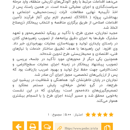
می‌دهد اقدامات مرتبط با رفع آلودگی‌های تاریخی منطقه، وارد مرحله
سیاست‌گذاری و اجرای عملیاتی شده است. در همین راستا، پس از
اخذ تأییدیه نهایی مطالعات اثرات زیست‌محیطی، اجتماعی و
بهداشتی پروژه ( ESHIA)، تصمیم لازم برای آغاز فرآیند تأمین
اقدامات اصلاحی از طریق برگزاری مناقصه و انتخاب پیمانکار ذی‌صلاح
اتخاذ شد.
مجید نجاریان، مجری طرح، با تأکید بر رویکرد تخصص‌محور و تعهد
مشترک طرف‌ها به اجرای دقیق برنامه‌ها، از تصویب راهبرد‌های کلان
در راستای پایداری تولید و بهینه‌سازی عملیات بهره‌برداری خبر داد.
وی افزود: این راهبردها با هدف تطبیق ساختار خدمات با نیازهای
فنی، اقتصادی و محیط‌زیستی طرح تدوین شده‌اند.
همچنین یکی دیگر از محورهای مورد تأکید در جلسه، بررسی و
تصویب پیشنهاد پیمانکار در زمینه اجرای عملیات سطح‌الارضی و
تحت‌الارضی جهت حفظ نرخ تولید و بهبود ضریب بازیافت بود که
پس از ارزیابی‌های تخصصی، مجوز اجرای آن صادر شد.
نجاریان در پایان خاطرنشان کرد: هماهنگی و شفافیت در پیشبرد این
طرح‌ها، در گرو تعامل حرفه‌ای، پایش مستمر عملکرد و
تصمیم‌گیری‌های داده‌محور است؛ رویکردی که در این نشست
به‌خوبی محقق شد و مسیر آینده اجرای طرح را با انسجام بیشتری
هموار می‌کند.
امتیاز
:
۵.۰۰
|
مجموع
:
۱
Https://www.pedec.ir/s/i6