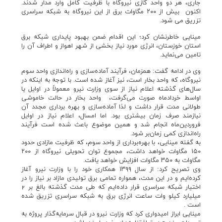
جاری، هر دو واحد گازی نیروگاه با ظرفیت کامل وارد مدار شدند.
اکنون بیش از ۲۰۰ مگاوات برق از این نیروگاه به شبکه سراسری
تزریق می شود.
مینایی خاطرنشان کرد؛ این اقدام ضمن بهبود پایداری شبکه برق
استان خوزستان، انرژی مورد نیاز بخشی از شهر اهواز و اطراف آن را
تامین می‌نماید.
وی در ادامه گفت: همزمان، فرآیند آماده‌سازی و راه‌اندازی واحد سوم
نیروگاه، که واحد بخار است، نیز آغاز شده است. با توجه به اینکه در
سال‌های گذشته اعلام نیاز از سوی وزارت نیرو معمولاً در اوایل یا
اواسط خردادماه صورت می‌گرفت، واحد بخار در حالت خاموشی
طولانی مدت قرار داشت و لذا آماده‌سازی و بهره برداری مجدد آن
نیازمند صرف زمان بیشتری بود. اما امسال، اعلام نیاز در اوایل
فروردین‌ماه انجام شد و همین موضوع باعث شده است فرآیند
راه‌اندازی کمی زمان‌بر شود.
به گفته مینایی، با بهره‌برداری از واحد سوم، که ظرفیت مازادی حدود
۱۵۰ مگاوات خواهد داشت، مجموع توان تحویلی نیروگاه از ۲۰۰
مگاوات به ۳۵۰ مگاوات افزایش خواهد یافت.
وی تصریح کرد: از سال ۱۳۹۹ همکاری خود را با وزارت نیرو آغاز
کرده‌ایم و در این مدت، همواره تمامی برق تولیدی مازاد بر نیاز را در
اختیار شبکه سراسری قرار داده‌ایم که طی مدت گذشته بالغ بر 2
میلیارد کیلو وات ساعت انرژی برق به شبکه سراسری تزریق شده
است .
مینایی ابراز امیدواری کرد که وزارت نیرو در قبال سرمایه‌گذار پروژه به