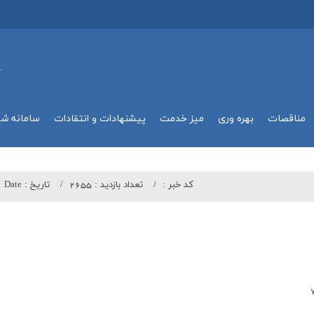
.
مناقصات
بهره وري
میز خدمت
پیشنهادات و انتقادات
سامانه ش
کد خبر :
تعداد بازدید :
2655
تاريخ :
Date