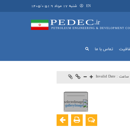
شنبه 17 مرداد 1405/0:51:9
EN
PEDEC
.ir
PETROLEUM ENGINEERING & DEVELOPMENT CO
فافيت
تماس با ما
ساعت :
Invalid Date