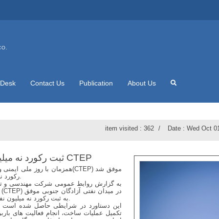
CO.
 Desk
Contact Us
Publication
About Us
item visited :
362
Date :
Wed Oct 01
ثبت ركورد نه میلیون نفر-ساعت كار ایمن در پروژه CTEP
همزمان با روز ملی ایمنی و آتش
رکورد نه میلیون نفر-ساعت کار ایمن را به ثبت برساند.
به گزارش روابط عمومی شرکت مهندسی و توس
به ثبت رکورد نه میلیون نفر-ساعت کار ایمن بدون حادثه ناتوان كننده شد.
این دستاورد در شرایطی حاصل شده است که
تكميل عملیات ساخت‌، انجام فعاليت های باربر