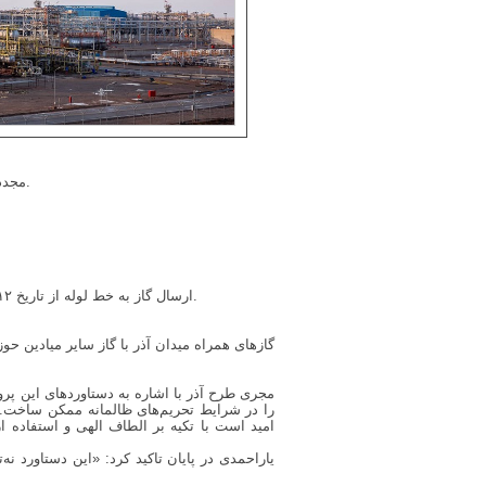
۱. تست نشتی (Leak Test) مجدد نواحی گازی مطابق استاندارد و خط صادرات گاز تا فشار ۷ بار، به‌منظور اطمینان از سلامت تجهیزات.
۸. ارسال گاز به خط لوله از تاریخ ۱۲ اسفند و فشارافزایی مرحله‌به‌مرحله تا کیلومتر ۱۳۰، که در نهایت در تاریخ ۱۶ اسفندماه گاز با موفقیت به موبایل فلر ارسال شد.
مجری طرح آذر با اشاره به دستاوردهای این پرو
را در شرایط تحریم‌های ظالمانه ممکن ساخت.» 
امید است با تکیه بر الطاف الهی و استفاده ا
یاراحمدی در پایان تاکید کرد: «این دستاورد ن