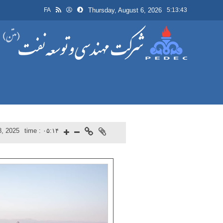
Thursday, August 6, 2026
FA
5:13:43
8, 2025
time :
۰۵:۱۴