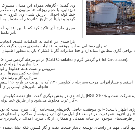
وی گفت: «گازهای همراه این میدان مشترک پ
خط لوله احداثی تزریق شد.» وی افزود: «این ف
مجری طرح آذر تاکید کرد که با این اقدام، آخر
آذر تکمیل و پیشرفت فیزیکی طرح به ۱۰۰٪ رسیده است.
یاراحمدی در ادامه به اقدامات کلیدی انجام‌
«برای دستیابی به این موفقیت، اقدامات متعددی صورت گرفت که از جمله آن‌ها می‌توان به موارد زیر اشاره کرد:
۳. انجام گردش سیال (سیرکولیشن) در پکیج TEG در دو مرحله گردش سرد (Cold Circulation) و گردش گرم (Hot Circulation).
۴. جدا سازی و ایزوله کردن مسیرها و شیرهای مشترک با خطوط نفتی.
۵. سرویس و تست همه خطوط و لوپ کمپرسورها با گاز ترش تا فشار ۲.۵ بارگیج.
۶. استارت کمپرسورها از مرحله اول تا سوم مطابق سناریوی تعیین‌شده.
۷. نم‌زدایی گاز و رساندن شاخص‌های کیفی به استانداردهای مورد نظر.
۹. انجام مانورهای ایمنی برای آمادگی تیم‌های عملیاتی در شرایط اضطراری».
گاز غرب مخلوط می‌شود و از طریق خط لوله احداثی به مقصد کارخانه مزبور ارسال می‌گردد».
ژه، اظهار داشت: «این موفقیت حاصل تلاش‌های همه‌جانبه ارکان طرح است که توسعه
وی افزود: «موفقیت در توسعه فاز اول میدان آذر، زمینه‌ساز مذاکره و امضای ق
ز ظرفیت‌های موجود، در سایه همدلی و همکاری ارکان طرح، اهداف برنامه‌ریزی‌ش
ه‌تنها گامی مهم در راستای توسعه پایدار صنعت نفت و گاز کشور، بلکه نشان‌دهنده