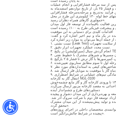
به پایان رسیده است.
س از سه مرحله فشارافزایی و انجام عملیات
نم‌زدایی، با حجم روزانه ۱۵ میلیون فوت مکعب و فشار ۲۵ بار، از تاریخ دوازدهم اسفندماه به
رآیند به‌تدریج و مرحله‌به‌مرحله فشارافزایی
گردید و نهایتاً در تاریخ شانزدهم اسفندماه به انتهای خط لوله ۱۳۰ کیلومتری این طرح در محل
جمع‌آوری گازهای همراه دهلران رسید».
ین فعالیت باقیمانده از توسعه فاز اول میدان
اقدامات کلیدی برای دستیابی به این موفقیت
شده در یک ماه و نیم اخیر اشاره کرد و گفت:
۲. تست مجدد عملکرد تجهیزات ابزار دقیق.
انتقال گاز به کارخانه NGL-3100
یاراحمدی در بخش دیگری گفت: «از نقطه کیلومتر ۱۳۰ تا ورودی کارخانه گاز و گاز مایع چشمه‌خوش (NGL-3100)، گازهای همراه میدان آذر با گاز سایر میادین حوزه شرکت نفت و
دستاوردهای طرح و چشم‌انداز آینده
 و بهره‌برداری از این میدان دشوار و پیچیده
رارداد توسعه فاز دوم با شرکت سروک آذر شد.
ده و تولید پیش‌بینیشده از این میدان مشترک
محقق گردد».
 توانمندی متخصصان داخلی در اجرای پروژه‌های
پیچیده در شرایط چالش‌برانگیز است».