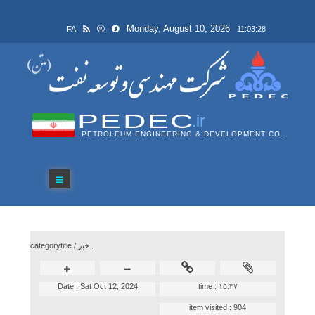
Monday, August 10, 2026
FA
11:03:28
PEDEC
.ir
PETROLEUM ENGINEERING & DEVELOPMENT CO.
خبر .
categorytitle /
Date :
Sat Oct 12, 2024
time :
۱۵:۳۷
item visited :
904